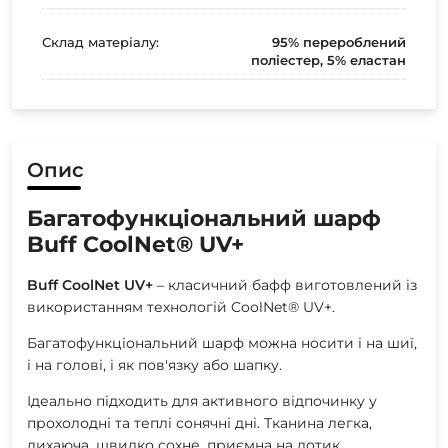
Склад матеріалу:
95% перероблений
поліестер, 5% еластан
Опис
Багатофункціональний шарф
Buff CoolNet® UV+
Buff CoolNet UV+
– класичний бафф виготовлений із
використанням технологій CoolNet® UV+.
Багатофункціональний шарф можна носити і на шиї,
і на голові, і як пов'язку або шапку.
Ідеально підходить для активного відпочинку у
прохолодні та теплі сонячні дні. Тканина легка,
дихаюча, швидко сохне, приємна на дотик.