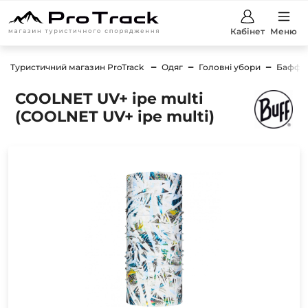
Кабінет
Меню
Туристичний магазин ProTrack
Одяг
Головні убори
Баффи
COOLNET UV+ ipe multi
(COOLNET UV+ ipe multi)