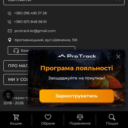
+380 (99) 495 37 28
+380 (67) 848 58 61
protrack.kr@gmail.com
Кропивницький, вул.Шевченка, 15б
Безкоштовна консультація
ПРО МАГАЗИН
Програма лояльності
Заощаджуйте на покупках!
МИ У СОЦМЕРЕЖАХ
Зареєструватись
© Магазин туристичного спорядження ProTrack
2018 - 2026
Кошик
Обране
Порівняння
Пошук