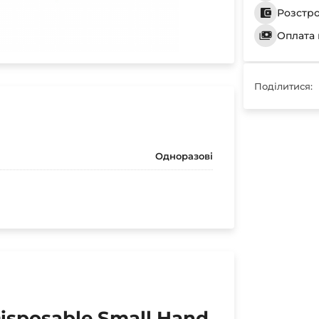
Розстр
Оплата 
Поділитися:
Одноразові
isposable Small Hand