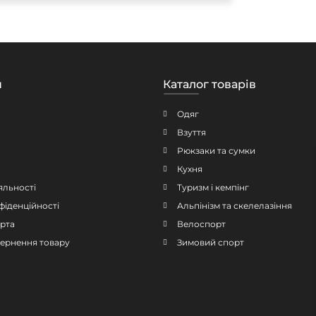
н
Каталог товарів
Одяг
Взуття
Рюкзаки та сумки
Кухня
яльності
Туризм і кемпінг
фіденційності
Альпінізм та скелелазіння
рта
Велоспорт
овернення товару
Зимовий спорт