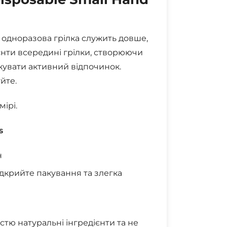
я одноразова грілка служить довше,
дієнти всередині грілки, створюючи
жувати активний відпочинок.
йте.
ірі.
s
н
ідкрийте пакування та злегка
стю натуральні інгредієнти та не