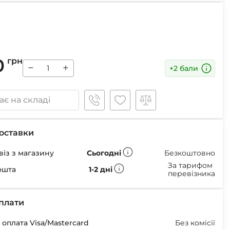
Маски
0
грн
−
+
Пінцети для вилучення кліщів
+2 бали
Пристрої для відлякування
Беруші
є на складі
Парасолі
Маски для сну
Ремнабори
оставки
із з магазину
Сьогодні
Безкоштовно
За тарифом
ошта
1-2 дні
перевізника
плати
оплата Visa/Mastercard
Без комісії