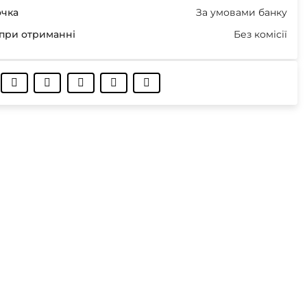
очка
За умовами банку
при отриманні
Без комісії