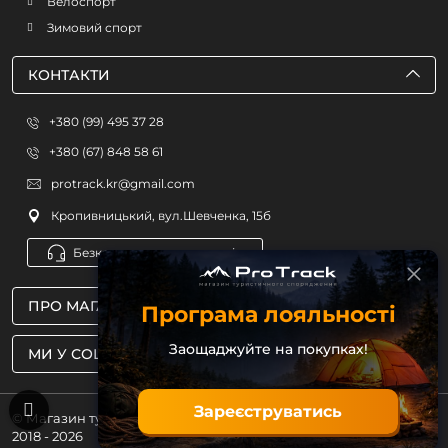
Велоспорт
Зимовий спорт
КОНТАКТИ
+380 (99) 495 37 28
+380 (67) 848 58 61
protrack.kr@gmail.com
Кропивницький, вул.Шевченка, 15б
Безкоштовна консультація
ПРО МАГАЗИН
Програма лояльності
Заощаджуйте на покупках!
МИ У СОЦМЕРЕЖАХ
Зареєструватись
© Магазин туристичного спорядження ProTrack
2018 - 2026