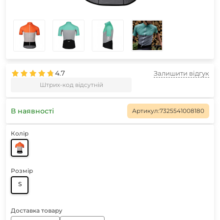
4.7
Залишити відгук
Штрих-код відсутній
В наявності
Артикул:
7325541008180
Колір
Розмір
S
Доставка товару