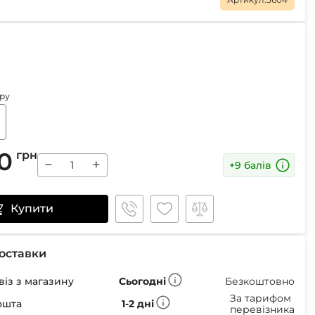
Маски
Пінцети для вилучення кліщів
ру
Пристрої для відлякування
Беруші
Парасолі
0
Маски для сну
грн
−
+
+9 балів
Ремнабори
Купити
оставки
із з магазину
Сьогодні
Безкоштовно
За тарифом
ошта
1-2 дні
перевізника