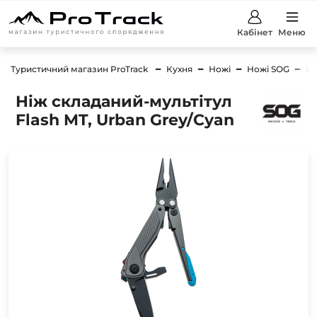
Кабінет
Меню
Туристичний магазин ProTrack
Кухня
Ножі
Ножі SOG
Ні
Ніж складаний-мультітул
Flash MT, Urban Grey/Cyan