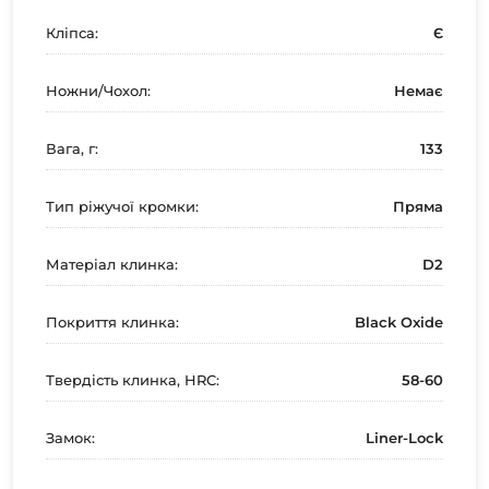
Кліпса:
Є
Ножни/Чохол:
Немає
Вага, г:
133
Тип ріжучої кромки:
Пряма
Матеріал клинка:
D2
Покриття клинка:
Black Oxide
Твердість клинка, HRC:
58-60
Замок:
Liner-Lock