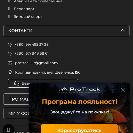
Альпінізм та скелелазіння
Велоспорт
Зимовий спорт
КОНТАКТИ
+380 (99) 495 37 28
+380 (67) 848 58 61
protrack.kr@gmail.com
Кропивницький, вул.Шевченка, 15б
Безкоштовна консультація
ПРО МАГАЗИН
Програма лояльності
Заощаджуйте на покупках!
МИ У СОЦМЕРЕЖАХ
Зареєструватись
© Магазин туристичного спорядження ProTrack