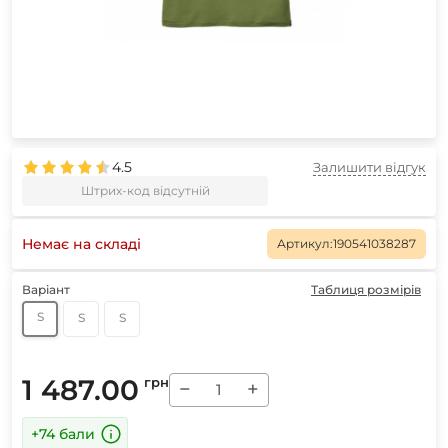
4.5
Залишити відгук
Штрих-код відсутній
Немає на складі
Артикул:
190541038287
Варіант
Таблиця розмірів
S
S
S
1 487.00
грн
−
+
+74 бали