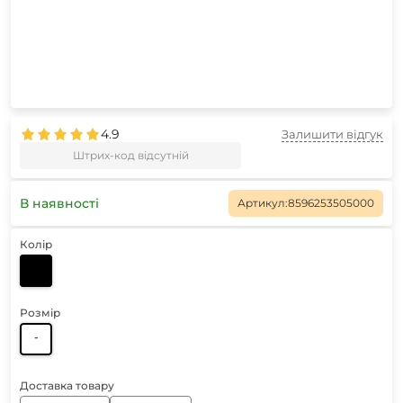
4.9
Залишити відгук
Штрих-код відсутній
В наявності
Артикул:
8596253505000
Колір
Розмір
-
Доставка товару