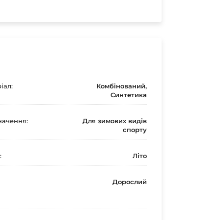
іал:
Комбінований,
Синтетика
ачення:
Для зимових видів
спорту
:
Літо
Дорослий