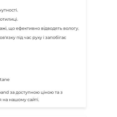
чутності.
потилиці.
дажі, що ефективно відводять вологу.
в'язку під час руху і запобігає
stane
band за доступною ціною та з
 на нашому сайті.