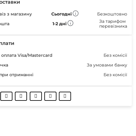
оставки
із з магазину
Сьогодні
Безкоштовно
За тарифом
ошта
1-2 дні
перевізника
плати
оплата Visa/Mastercard
Без комісії
очка
За умовами банку
при отриманні
Без комісії