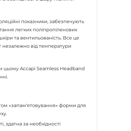
золяційні показники, забезпечують
стання легких поліпропіленових
шкіри та вентильованість. Все це
т незалежно від температури
яки цьому Accapi Seamless Headband
нні.
том «запам'ятовування» форми для
ху.
, здатна за необхідності