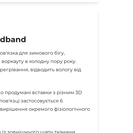
adband
в'язка для зимового бігу,
 воркауту в холодну пору року.
ерегрівання, відводить вологу від
но продумані вставки з різним 3D
пов'язці застосовується 6
а вирішення окремого фізіологічного
я із зовнішнього шару тканини