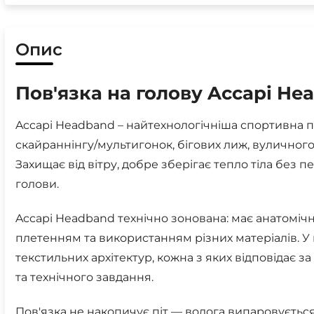
Опис
Пов'язка на голову Accapi He
Accapi Headband – найтехнологічніша спортивна по
скайраннінгу/мультигонок, бігових лиж, вуличного
Захищає від вітру, добре зберігає тепло тіла без п
голови.
Accapi Headband технічно зонована: має анатоміч
плетенням та використанням різних матеріалів. У 
текстильних архітектур, кожна з яких відповідає з
та технічного завдання.
Пов'язка не накопичує піт — волога випаровуєтьс