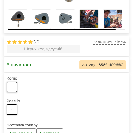
5.0
Залишити відгук
Штрих-код відсутній
В наявності
Артикул:
858941006601
Колір
Розмір
-
Доставка товару