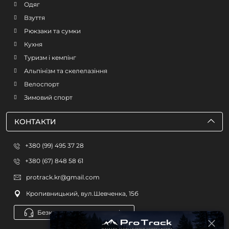
Одяг
Взуття
Рюкзаки та сумки
Кухня
Туризм і кемпінг
Альпінізм та скелелазіння
Велоспорт
Зимовий спорт
КОНТАКТИ
+380 (99) 495 37 28
+380 (67) 848 58 61
protrack.kr@gmail.com
Кропивницький, вул.Шевченка, 15б
Безкоштовна консультація