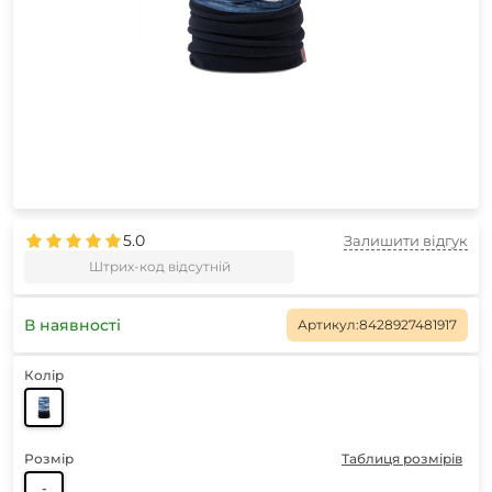
5.0
Залишити відгук
Штрих-код відсутній
В наявності
Артикул:
8428927481917
Колір
Розмір
Таблиця розмірів
-