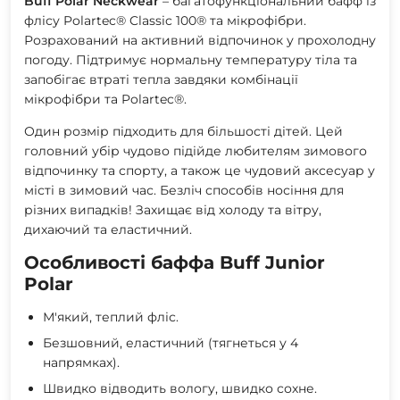
Buff Polar Neckwear
– багатофункціональний бафф із
флісу Polartec® Classic 100® та мікрофібри.
Розрахований на активний відпочинок у прохолодну
погоду. Підтримує нормальну температуру тіла та
запобігає втраті тепла завдяки комбінації
мікрофібри та Polartec®.
Один розмір підходить для більшості дітей. Цей
головний убір чудово підійде любителям зимового
відпочинку та спорту, а також це чудовий аксесуар у
місті в зимовий час. Безліч способів носіння для
різних випадків! Захищає від холоду та вітру,
дихаючий та еластичний.
Особливості баффа Buff Junior
Polar
М'який, теплий фліс.
Безшовний, еластичний (тягнеться у 4
напрямках).
Швидко відводить вологу, швидко сохне.