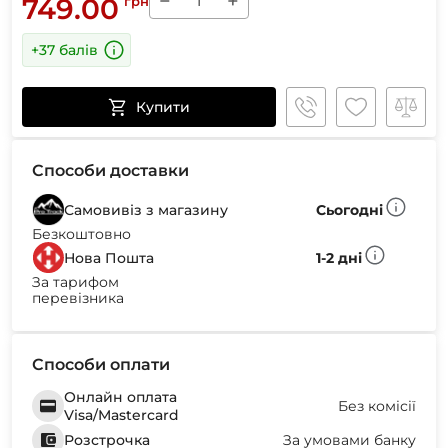
−
+
749.00
грн
+37 балів
Купити
Способи доставки
Самовивіз з магазину
Сьогодні
Безкоштовно
Нова Пошта
1-2 дні
За тарифом
перевізника
Способи оплати
Онлайн оплата
Без комісії
Visa/Mastercard
Розстрочка
За умовами банку