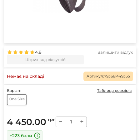
4.8
Залишити відгук
Штрих-код відсутній
Немає на складі
Артикул:
793661449355
Варіант
Таблиця розмірів
One Size
4 450.00
грн
−
+
+223 бали