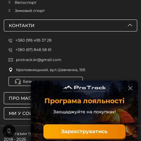
Велоспорт
Зимовий спорт
КОНТАКТИ
+380 (99) 495 37 28
+380 (67) 848 58 61
protrack.kr@gmail.com
Кропивницький, вул.Шевченка, 15б
Безкоштовна консультація
ПРО МАГАЗИН
Програма лояльності
Заощаджуйте на покупках!
МИ У СОЦМЕРЕЖАХ
Зареєструватись
© Магазин туристичного спорядження ProTrack
2018 - 2026