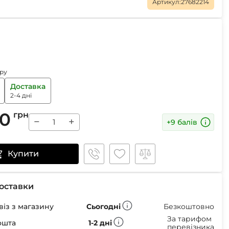
Маски
Артикул:
27682214
Пінцети для вилучення кліщів
ру
Пристрої для відлякування
Доставка
Беруші
2-4 дні
Парасолі
Маски для сну
00
грн
−
+
+9 балів
Ремнабори
Купити
оставки
із з магазину
Сьогодні
Безкоштовно
За тарифом
ошта
1-2 дні
перевізника