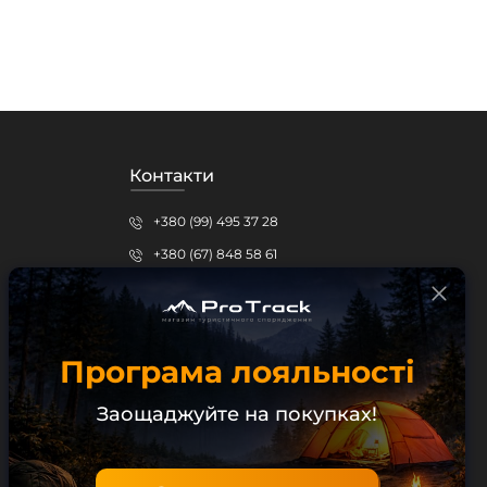
Контакти
+380 (99) 495 37 28
+380 (67) 848 58 61
protrack.kr@gmail.com
Кропивницький, вул.Шевченка, 15б
Програма лояльності
Безкоштовна консультація
Заощаджуйте на покупках!