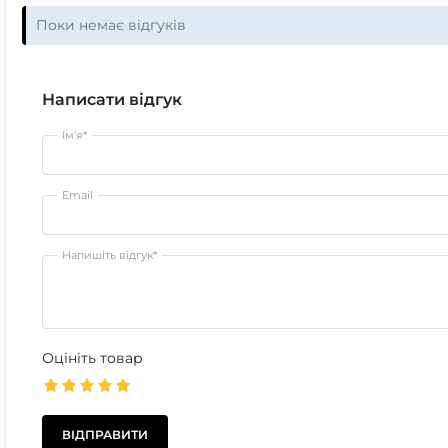
Поки немає відгуків
Написати відгук
Ім'я*
Email
Напишіть відгук*
Оцініть товар