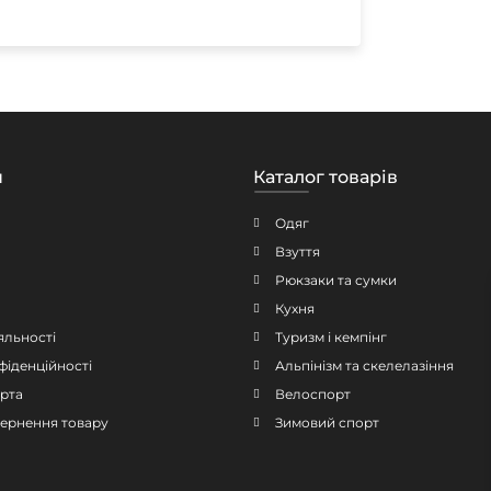
н
Каталог товарів
Одяг
Взуття
Рюкзаки та сумки
Кухня
яльності
Туризм і кемпінг
фіденційності
Альпінізм та скелелазіння
рта
Велоспорт
овернення товару
Зимовий спорт