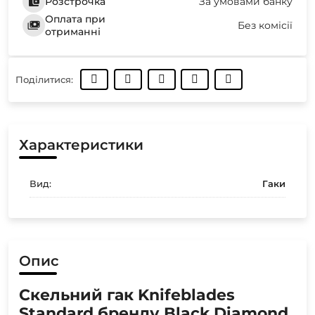
Розстрочка
За умовами банку
Оплата при
Без комісії
отриманні
Поділитися:
Характеристики
Вид:
Гаки
Опис
Скельний гак Knifeblades
Standard бренду Black Diamond