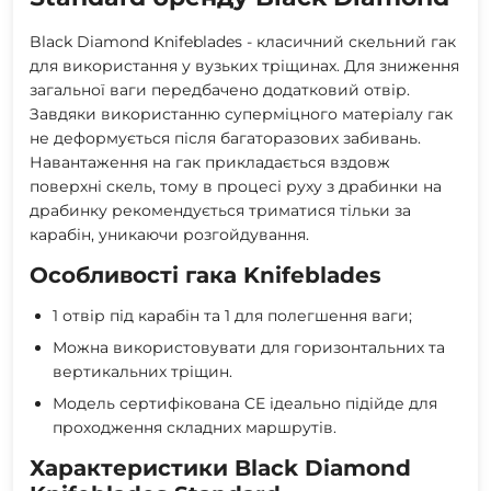
Black Diamond Knifeblades - класичний скельний гак
для використання у вузьких тріщинах. Для зниження
загальної ваги передбачено додатковий отвір.
Завдяки використанню суперміцного матеріалу гак
не деформується після багаторазових забивань.
Навантаження на гак прикладається вздовж
поверхні скель, тому в процесі руху з драбинки на
драбинку рекомендується триматися тільки за
карабін, уникаючи розгойдування.
Особливості гака Knifeblades
1 отвір під карабін та 1 для полегшення ваги;
Можна використовувати для горизонтальних та
вертикальних тріщин.
Модель сертифікована CE ідеально підійде для
проходження складних маршрутів.
Характеристики Black Diamond