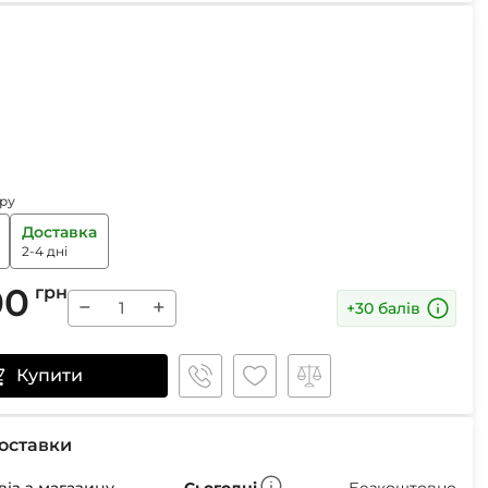
Маски
Пінцети для вилучення кліщів
Пристрої для відлякування
Беруші
ру
Парасолі
Доставка
Маски для сну
2-4 дні
Ремнабори
00
грн
−
+
+30 балів
Купити
оставки