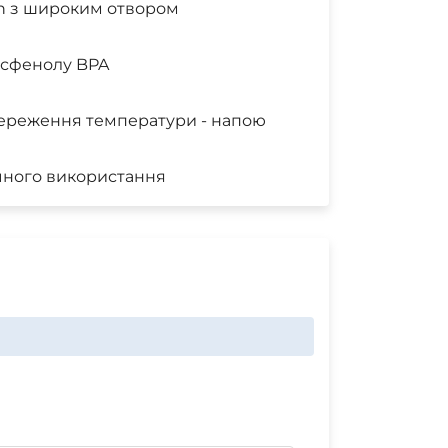
th з широким отвором
бісфенолу BPA
береження температури - напою
учного використання