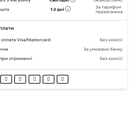
із з магазину
Сьогодні
Безкоштовно
За тарифом
ошта
1-2 дні
перевізника
плати
оплата Visa/Mastercard
Без комісії
очка
За умовами банку
при отриманні
Без комісії