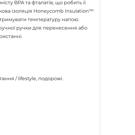
істу BPA та фталатів, що робить її
ова ізоляція Honeycomb Insulation™
 утримувати температуру напою.
ручної ручки для перенесення або
истанні.
ння / lifestyle, подорожі.