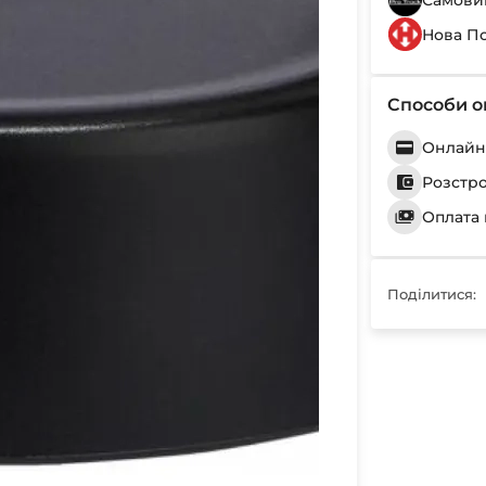
Самовив
Нова П
Способи о
Онлайн 
Розстр
Оплата 
Поділитися: