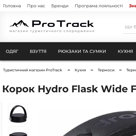
Головна
Про нас
Бренди
Програма лояльності
Зн
ОДЯГ
ВЗУТТЯ
РЮКЗАКИ ТА СУМКИ
КУХНЯ
Туристичний магазин ProTrack
Кухня
Термоси
Терм
Тенти
Натіль
Термо
Корок Hydro Flask Wide F
Кишен
Куртк
Штани
Комбі
Ковдри для кемпінгу
Шкарп
Чохли
Рукав
Компр
Бафи 
Чохли
Балак
Чохли