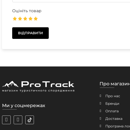
Оцініть товар
Про магази
Про нас
Бренди
Ми у соцмережах
Оплата
Доставка
Програма ло