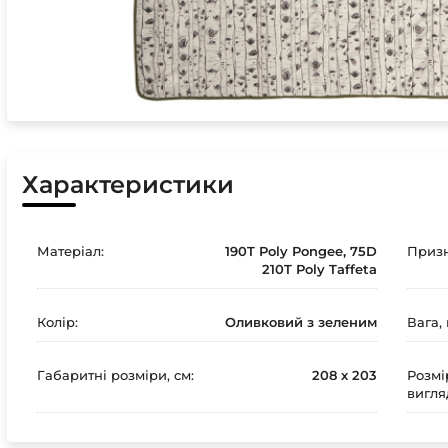
Характеристики
Матеріал:
190T Poly Pongee, 75D
Призн
210T Poly Taffeta
Колір:
Оливковий з зеленим
Вага, 
Габаритні розміри, см:
208 х 203
Розмі
вигляд