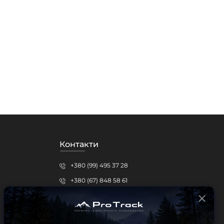
Контакти
+380 (99) 495 37 28
+380 (67) 848 58 61
protrack.kr@gmail.com
Кропивницький, вул.Шевченка, 15б