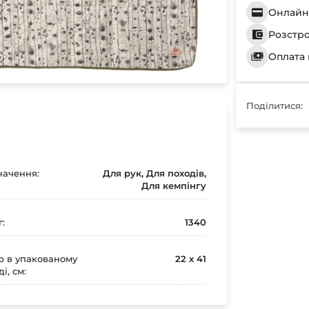
Онлайн 
Розстр
Оплата 
Поділитися:
ачення:
Для рук, Для походів,
Для кемпінгу
г:
1340
р в упакованому
22 x 41
і, см: