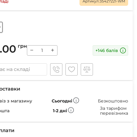
Маски
ладі
Артикул:
35427221-WM
aspen eyes
Пінцети для вилучення кліщів
.00
грн
Пристрої для відлякування
−
+
+146 балів
Беруші
Парасолі
Маски для сну
є на складі
Ремнабори
оставки
із з магазину
Сьогодні
Безкоштовно
За тарифом
ошта
1-2 дні
перевізника
плати