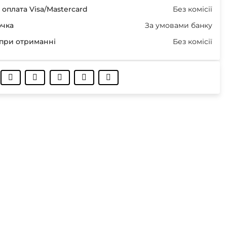
оплата Visa/Mastercard
Без комісії
очка
За умовами банку
при отриманні
Без комісії