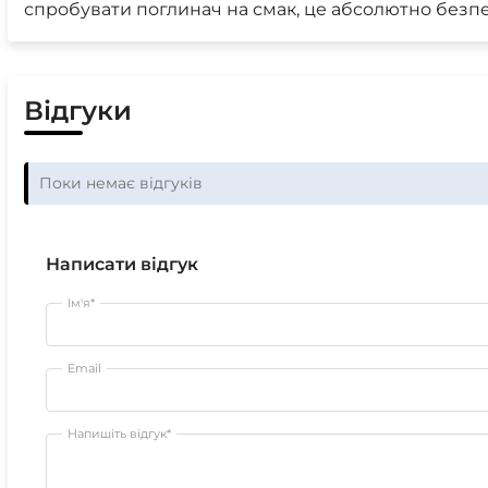
спробувати поглинач на смак, це абсолютно безп
Відгуки
Поки немає відгуків
Написати відгук
Ім'я*
Email
Напишіть відгук*