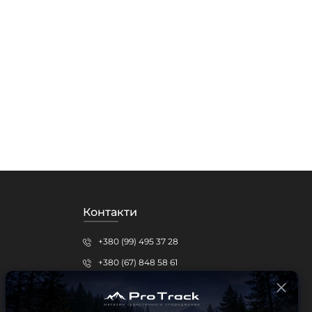
Контакти
+380 (99) 495 37 28
+380 (67) 848 58 61
protrack.kr@gmail.com
Кропивницький, вул.Шевченка, 15б