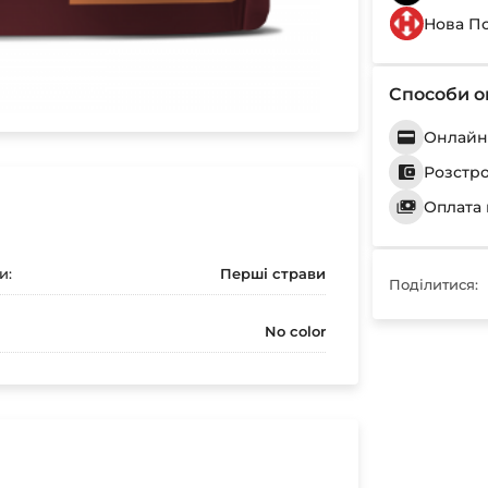
Нова П
Способи о
Онлайн 
Розстр
Оплата 
и:
Перші страви
Поділитися:
No color