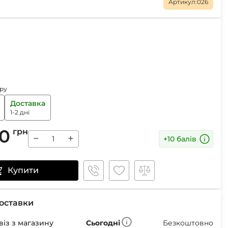
Маски
Артикул:
026
Пінцети для вилучення кліщів
Пристрої для відлякування
Беруші
ру
Парасолі
Доставка
Маски для сну
1-2 дні
Ремнабори
00
грн
−
+
+10 балів
Купити
оставки
із з магазину
Сьогодні
Безкоштовно