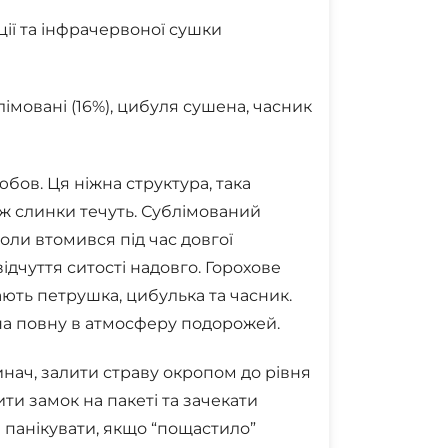
ції та інфрачервоної сушки
імовані (16%), цибуля сушена, часник
бов. Ця ніжна структура, така
 аж слинки течуть. Сублімований
коли втомився під час довгої
ідчуття ситості надовго. Горохове
ть петрушка, цибулька та часник.
 на повну в атмосферу подорожей.
инач, залити страву окропом до рівня
ити замок на пакеті та зачекати
 панікувати, якщо “пощастило”