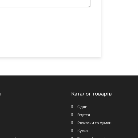
н
Каталог товарів
Одяг
Взуття
Рюкзаки та сумки
Кухня