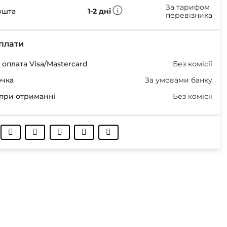
За тарифом
ошта
1-2 дні
перевізника
плати
оплата Visa/Mastercard
Без комісії
очка
За умовами банку
при отриманні
Без комісії