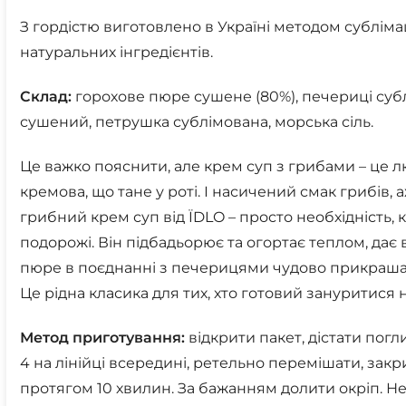
З гордістю виготовлено в Україні методом субліма
натуральних інгредієнтів.
Склад:
горохове пюре сушене (80%), печериці субл
сушений, петрушка сублімована, морська сіль.
Це важко пояснити, але крем суп з грибами – це лю
кремова, що тане у роті. І насичений смак грибів,
грибний крем суп від ЇDLO – просто необхідність, 
подорожі. Він підбадьорює та огортає теплом, дає в
пюре в поєднанні з печерицями чудово прикрашаю
Це рідна класика для тих, хто готовий зануритися
Метод приготування:
відкрити пакет, дістати погл
4 на лінійці всередині, ретельно перемішати, закр
протягом 10 хвилин. За бажанням долити окріп. Не