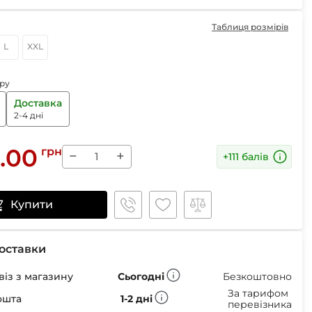
Маски
Таблиця розмірів
L
XXL
ру
Пінцети для вилучення кліщів
Доставка
Пристрої для відлякування
2-4 дні
Беруші
Парасолі
.00
грн
Маски для сну
−
+
+111 балів
Ремнабори
Купити
оставки
із з магазину
Сьогодні
Безкоштовно
За тарифом
ошта
1-2 дні
перевізника