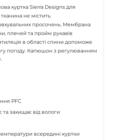
ва куртка Sierra Designs для
тканина не містить
товхувальних просочень. Мембрана
и, плечей та пройм рукавів
тиляція в області спини допоможе
огу погоду. Капюшон з регулюванням
.
ання PFC
є та захищає від вологи
 температури всередині куртки