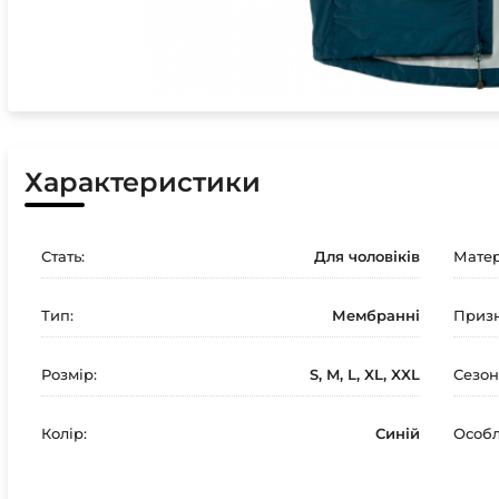
Характеристики
Стать:
Для чоловіків
Матер
Тип:
Мембранні
Призн
Розмір:
S, M, L, XL, XXL
Сезон
Колір:
Синій
Особл