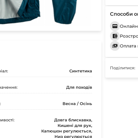
Способи о
Онлайн 
Розстр
Оплата 
Поділитися:
іал:
Синтетика
ачення:
Для походів
:
Весна / Осінь
ивості:
Довга блискавка,
Кишені для рук,
Капюшон регулюється,
Низ регулюється