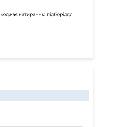
шкоджає натиранню підборіддя