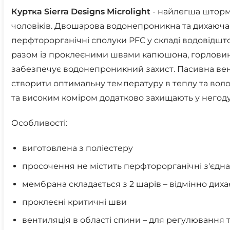
Куртка Sierra Designs Microlight
- найлегша штормо
чоловіків. Двошарова водонепроникна та дихаюча 
перфторорганічні сполуки PFC у складі водовідш
разом із проклеєними швами капюшона, горловин
забезпечує водонепроникний захист. Пасивна вен
створити оптимальну температуру в теплу та вол
та високим коміром додатково захищають у негоду
Особливості:
виготовлена ​​з поліестеру
просочення не містить перфторорганічні з'єдн
мембрана складається з 2 шарів – відмінно диха
проклеєні критичні шви
вентиляція в області спини – для регулювання