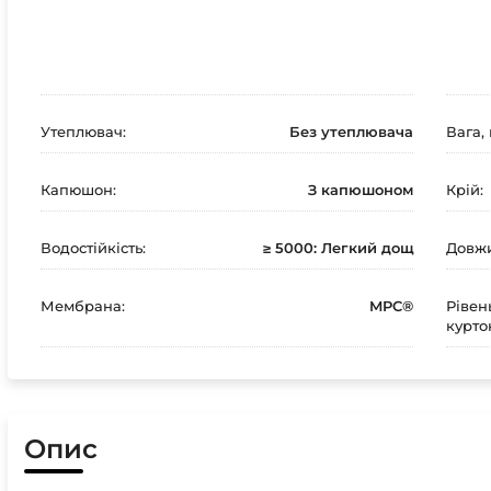
Утеплювач:
Без утеплювача
Вага, 
Капюшон:
З капюшоном
Крій:
Водостійкість:
≥ 5000: Легкий дощ
Довж
Мембрана:
MPC®
Рівен
курто
Опис