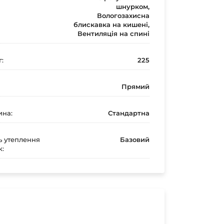
шнурком,
Вологозахисна
блискавка на кишені,
Вентиляція на спині
г:
225
Прямий
ина:
Стандартна
ь утеплення
Базовий
к: