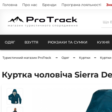
Головна
Про нас
Бренди
Програма лояльності
Зн
ОДЯГ
ВЗУТТЯ
РЮКЗАКИ ТА СУМКИ
КУХНЯ
Туристичний магазин ProTrack
Одяг
Куртки
Куртки 
Тенти
Натіль
Термо
Куртка чоловіча Sierra De
Кишен
Куртк
Штани
Комбі
Ковдри для кемпінгу
Шкарп
Чохли
Рукав
Компр
Бафи 
Чохли
Балак
Чохли