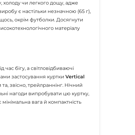
ру, холоду чи легкого дощу, адже
иробу є настільки незначною (65 г),
 щось, окрім футболки. Досягнути
високотехнологічного матеріалу
час бігу, а світловідбиваючі
ами застосування куртки
Vertical
 та, звісно, трейлраннінг. Нічний
льні нагоди випробувати цю куртку,
 мінімальна вага й компактність