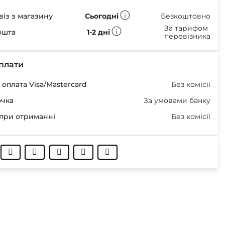
із з магазину
Сьогодні
Безкоштовно
За тарифом
ошта
1-2 дні
перевізника
плати
оплата Visa/Mastercard
Без комісії
очка
За умовами банку
при отриманні
Без комісії