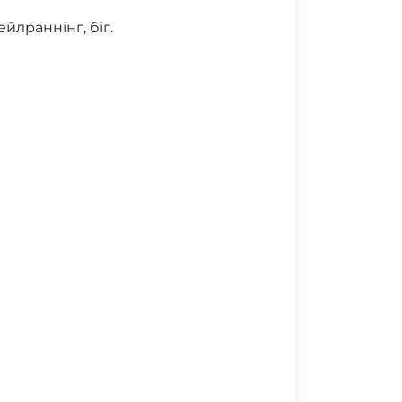
ейлраннінг, біг.