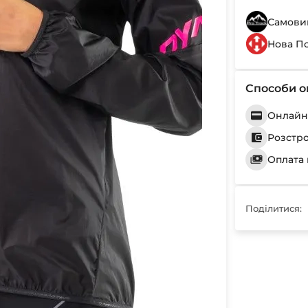
Самовив
Нова П
Способи о
Онлайн 
Розстр
Оплата 
Поділитися: