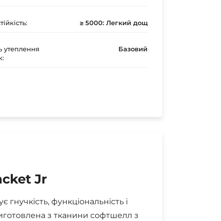
тійкість:
≥ 5000: Легкий дощ
ь утеплення
Базовий
к:
cket Jr
є гнучкість, функціональність і
иготовлена ​​з тканини софтшелл з