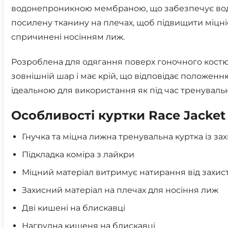
водонепроникною мембраною, що забезпечує водя
посилену тканину на плечах, щоб підвищити міцні
спричинені носінням лиж.
Розроблена для одягання поверх гоночного костюм
зовнішній шар і має крій, що відповідає положенню
ідеальною для використання як під час тренувальн
Особливості куртки Race Jacket 
Гнучка та міцна лижна тренувальна куртка із за
Підкладка коміра з лайкри
Міцний матеріал витримує натирання від захис
Захисний матеріал на плечах для носіння лиж
Дві кишені на блискавці
Нагрудна кишеня на блискавці