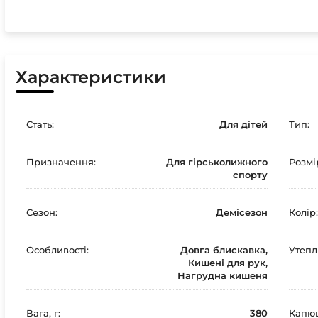
Характеристики
Стать:
Для дітей
Тип:
Призначення:
Для гірськолижного
Розмі
спорту
Сезон:
Демісезон
Колір:
Особливості:
Довга блискавка,
Утепл
Кишені для рук,
Нагрудна кишеня
Вага, г:
380
Капю