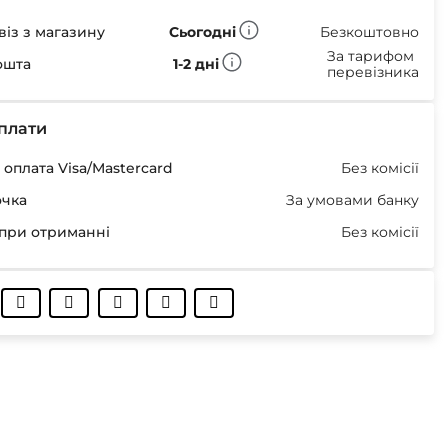
із з магазину
Сьогодні
Безкоштовно
За тарифом
ошта
1-2 дні
перевізника
плати
оплата Visa/Mastercard
Без комісії
очка
За умовами банку
при отриманні
Без комісії