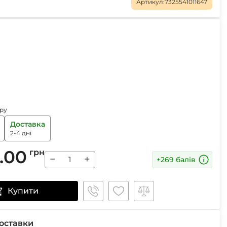
Маски
Артикул:
7325541011647
Пінцети для вилучення кліщів
Пристрої для відлякування
Беруші
Парасолі
ру
Маски для сну
Ремнабори
Доставка
2-4 дні
.00
грн
−
+
+269 балів
Купити
оставки