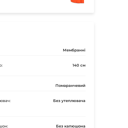
Мембранні
р:
140 см
Помаранчевий
ювач:
Без утеплювача
шон:
Без капюшона