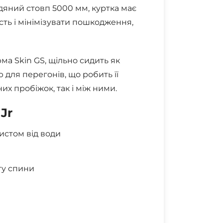
ний стовп 5000 мм, куртка має
сть і мінімізувати пошкодження,
а Skin GS, щільно сидить як
 для перегонів, що робить її
их пробіжок, так і між ними.
Jr
хистом від води
ту спини