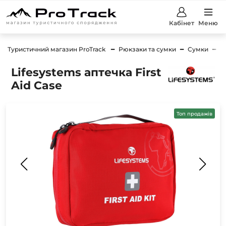
Кабінет
Меню
Туристичний магазин ProTrack
Рюкзаки та сумки
Сумки
С
Lifesystems аптечка First
Aid Case
Топ продажів