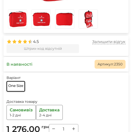
4.5
Залишити відгук
Штрих-код відсутній
В наявності
Артикул:
2350
Варіант
One Size
Доставка товару
Самовивіз
Доставка
1-2 дні
2-4 дні
1 276.00
грн
−
+