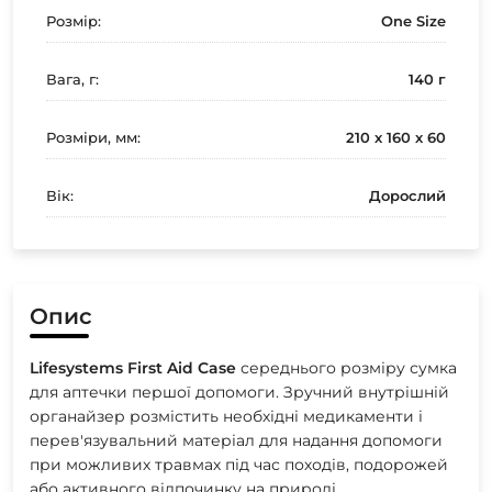
Розмір:
One Size
Вага, г:
140 г
Розміри, мм:
210 х 160 х 60
Вік:
Дорослий
Опис
Lifesystems
First
Aid
Case
середнього розміру сумка
для аптечки першої допомоги. Зручний внутрішній
органайзер розмістить необхідні медикаменти і
перев'язувальний матеріал для надання допомоги
при можливих травмах під час походів, подорожей
або активного відпочинку на природі.