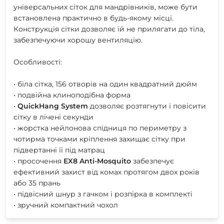
універсальних сіток для мандрівників, може бути
встановлена практично в будь-якому місці.
Конструкція сітки дозволяє їй не прилягати до тіла,
забезпечуючи хорошу вентиляцію.
Особливості:
• біла сітка, 156 отворів на один квадратний дюйм
• подвійна клиноподібна форма
•
QuickHang
System
дозволяє розтягнути і повісити
сітку в лічені секунди
• жорстка нейлонова спідниця по периметру з
чотирма точками кріплення захищає сітку при
підвертанні її під матрац
• просочення
EX8
Anti-Mosquito
забезпечує
ефективний захист від комах протягом двох років
або 35 прань
• підвісний шнур з гачком і розпірка в комплекті
• зручний компактний чохол