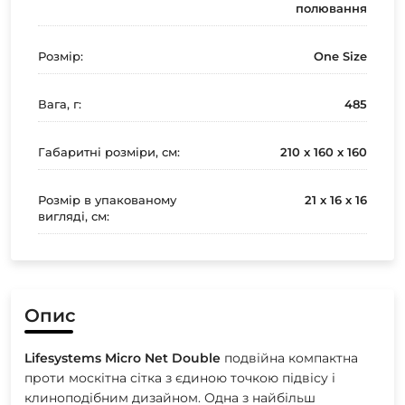
полювання
Розмір:
One Size
Вага, г:
485
Габаритні розміри, см:
210 x 160 х 160
Розмір в упакованому
21 х 16 х 16
вигляді, см:
Опис
Lifesystems
Micro
Net
Double
подвійна компактна
проти москітна сітка з єдиною точкою підвісу і
клиноподібним дизайном. Одна з найбільш