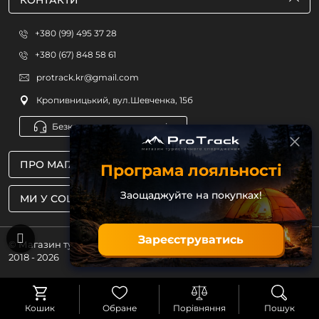
КОНТАКТИ
+380 (99) 495 37 28
+380 (67) 848 58 61
protrack.kr@gmail.com
Кропивницький, вул.Шевченка, 15б
Безкоштовна консультація
ПРО МАГАЗИН
Програма лояльності
Заощаджуйте на покупках!
МИ У СОЦМЕРЕЖАХ
Зареєструватись
© Магазин туристичного спорядження ProTrack
2018 - 2026
Кошик
Обране
Порівняння
Пошук