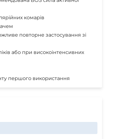
комендована ВОЗ сила активної
алярійних комарів
вачем
можливе повторне застосування зі
ропіків або при високоінтенсивних
менту першого використання