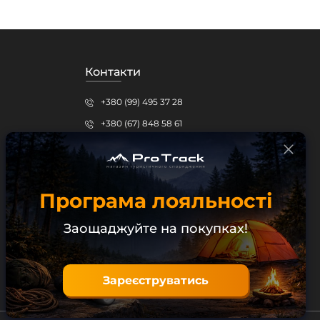
Контакти
+380 (99) 495 37 28
+380 (67) 848 58 61
protrack.kr@gmail.com
Кропивницький, вул.Шевченка, 15б
Програма лояльності
Безкоштовна консультація
Заощаджуйте на покупках!
Зареєструватись