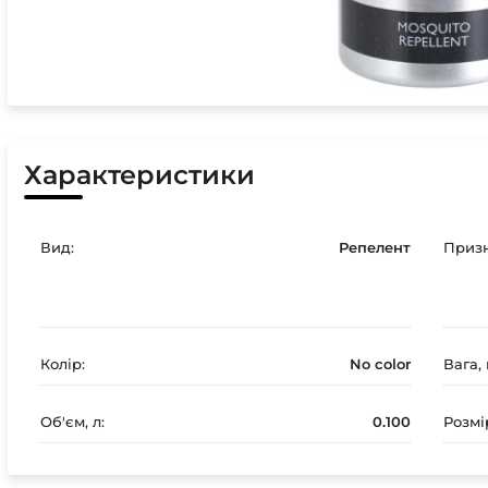
Характеристики
Вид:
Репелент
Призн
Колір:
No color
Вага, 
Об'єм, л:
0.100
Розмі