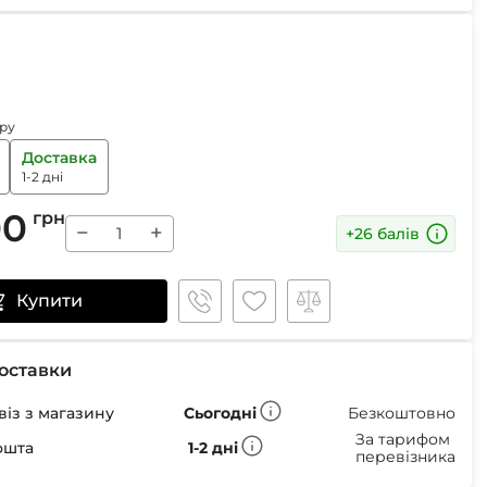
Маски
ру
Пінцети для вилучення кліщів
Доставка
Пристрої для відлякування
1-2 дні
Беруші
Парасолі
00
грн
−
+
+26 балів
Маски для сну
Ремнабори
Купити
оставки
із з магазину
Сьогодні
Безкоштовно
За тарифом
ошта
1-2 дні
перевізника