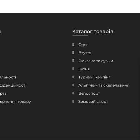
н
Каталог товарів
Одяг
Взуття
Рюкзаки та сумки
Кухня
яльності
Туризм і кемпінг
фіденційності
Альпінізм та скелелазіння
рта
Велоспорт
овернення товару
Зимовий спорт