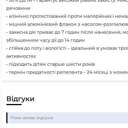
• 50% ДЕТА – гарантує високий рівень захисту. Ре
речовини
• клінічно протестований проти малярійних і нем
• міцний алюмінієвий флакон з насосом-розпилю
• захисна дія триває до 7 годин після нанесення, 
збільшенням часу дії до 14 годин
• стійка до поту і вологісті – ідеальний в умовах т
активностях
• підходить дітям старше шести років
• термін придатності репелента – 24 місяці з мо
Відгуки
Поки немає відгуків