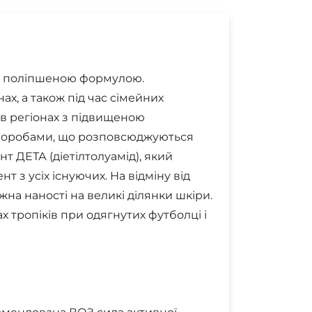
ю поліпшеною формулою.
х, а також під час сімейних
 в регіонах з підвищеною
воробами, що розповсюджуються
т ДЕТА (діетілтолуамід), який
з усіх існуючих. На відміну від
на наності на великі ділянки шкіри.
 тропіків при одягнутих футболці і