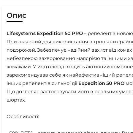
Опис
Lifesystems
Expedition
50
PRO
– репелент з ново
Призначений для використання в тропічних района
подорожей. Забезпечує надійний захист від комах
небезпекою захворювання малярією та іншими х
комахами. У його склад входить активний компонен
зарекомендував себе як найефективніший репелент 
інших репелентів сильної дії
Expedition
50
PRO
мож
Що дозволяє застосовувати його в реальних умовах
шортах.
Особливості: