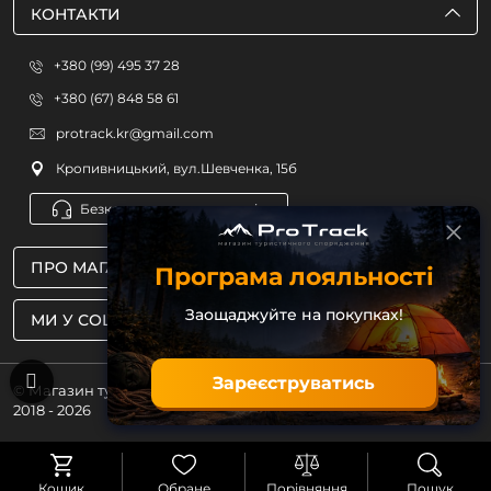
КОНТАКТИ
+380 (99) 495 37 28
+380 (67) 848 58 61
protrack.kr@gmail.com
Кропивницький, вул.Шевченка, 15б
Безкоштовна консультація
ПРО МАГАЗИН
Програма лояльності
Заощаджуйте на покупках!
МИ У СОЦМЕРЕЖАХ
Зареєструватись
© Магазин туристичного спорядження ProTrack
2018 - 2026
Кошик
Обране
Порівняння
Пошук