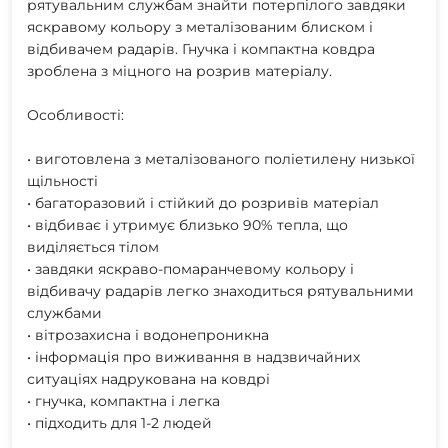
рятувальним службам знайти потерпілого завдяки
яскравому кольору з металізованим блиском і
відбивачем радарів. Гнучка і компактна ковдра
зроблена з міцного на розрив матеріалу.
Особливості:
• виготовлена з металізованого поліетилену низької
щільності
• багаторазовий і стійкий до розривів матеріал
• відбиває і утримує близько 90% тепла, що
виділяється тілом
• завдяки яскраво-помаранчевому кольору і
відбивачу радарів легко знаходиться рятувальними
службами
• вітрозахисна і водонепроникна
• інформація про виживання в надзвичайних
ситуаціях надрукована на ковдрі
• гнучка, компактна і легка
• підходить для 1-2 людей