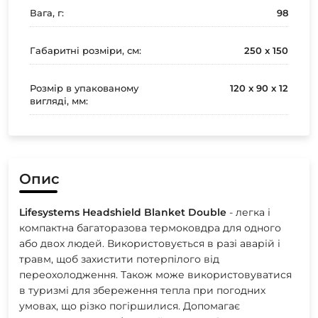
Вага, г:
98
Габаритні розміри, см:
250 x 150
Розмір в упакованому
120 x 90 x 12
вигляді, мм:
Опис
Lifesystems
Headshield
Blanket
Double
- легка і
компактна багаторазова термоковдра для одного
або двох людей. Використовується в разі аварій і
травм, щоб захистити потерпілого від
переохолодження. Також може використовуватися
в туризмі для збереження тепла при погодних
умовах, що різко погіршилися. Допомагає