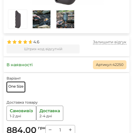
4.6
Залишити відгук
Штрих-код відсутній
В наявності
Артикул:
42250
Варіант
One Size
Доставка товару
Самовивіз
Доставка
1-2 дні
2-4 дні
884.00
грн
−
+