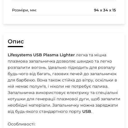
Розміри, мм:
94 x 34 x 15
Опис
Lifesystems
USB
Plasma
Lighter
легка та міцна
плазмова запальничка дозволяє швидко та легко
розпалити вогонь. Ідеально підходить для розпалу
будь-чого від багать, газових печей до запальничок
для барбекю. Вона також стійка до вітру, оскільки в
ній немає полум'я, і ніколи не потребує палива.
Запальничка використовує електрику та спеціальні
котушки для генерації плазмової дуги, щоб запалити
необхідні матеріали. Запальничку можна заряджати
від будь-якого стандартного порту
USB
.
Особливості: