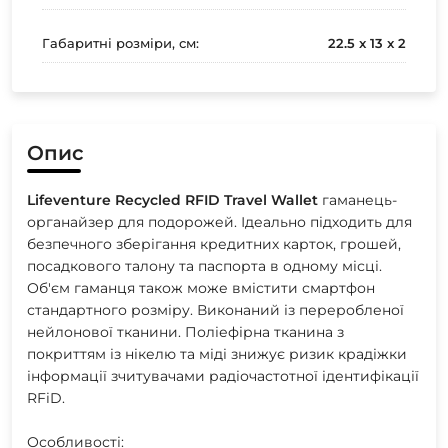
Габаритні розміри, см:
22.5 x 13 x 2
Опис
Lifeventure
Recycled
RFID
Travel
Wallet
гаманець-
органайзер для подорожей. Ідеально підходить для
безпечного зберігання кредитних карток, грошей,
посадкового талону та паспорта в одному місці.
Об'єм гаманця також може вмістити смартфон
стандартного розміру. Виконаний із переробленої
нейлонової тканини. Поліефірна тканина з
покриттям із нікелю та міді знижує ризик крадіжки
інформації зчитувачами радіочастотної ідентифікації
RFiD.
Особливості: