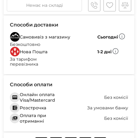
Немає на складі
Способи доставки
Самовивіз з магазину
Сьогодні
Безкоштовно
Нова Пошта
1-2 дні
За тарифом
перевізника
Способи оплати
Онлайн оплата
Без комісії
Visa/Mastercard
Розстрочка
За умовами банку
Оплата при
Без комісії
отриманні