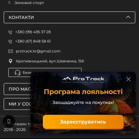
Зимовий спорт
КОНТАКТИ
+380 (99) 495 37 28
+380 (67) 848 58 61
protrack.kr@gmail.com
Кропивницький, вул.Шевченка, 15б
Безкоштовна консультація
ПРО МАГАЗИН
Програма лояльності
Заощаджуйте на покупках!
МИ У СОЦМЕРЕЖАХ
Зареєструватись
© Магазин туристичного спорядження ProTrack
2018 - 2026