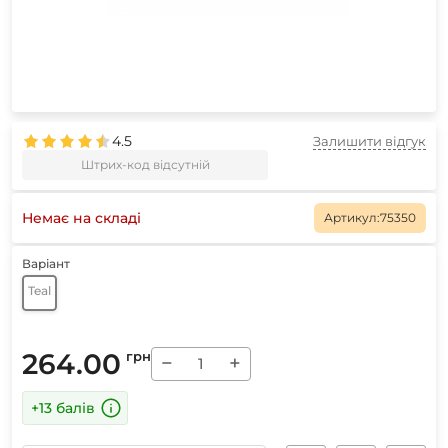
4.5
Залишити відгук
Штрих-код відсутній
Немає на складі
Артикул:
75350
Варіант
Teal
264.00
грн
−
+
+13 балів