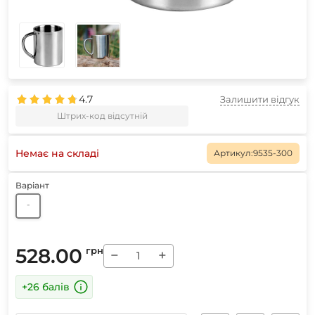
4.7
Залишити відгук
Штрих-код відсутній
Немає на складі
Артикул:
9535-300
Варіант
-
528.00
грн
−
+
+26 балів