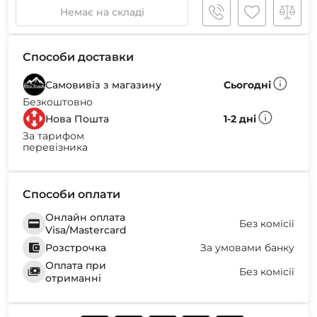
Немає на складі
Способи доставки
Самовивіз з магазину
Сьогодні
Безкоштовно
Нова Пошта
1-2 дні
За тарифом
перевізника
Способи оплати
Онлайн оплата
Без комісії
Visa/Mastercard
Розстрочка
За умовами банку
Оплата при
Без комісії
отриманні