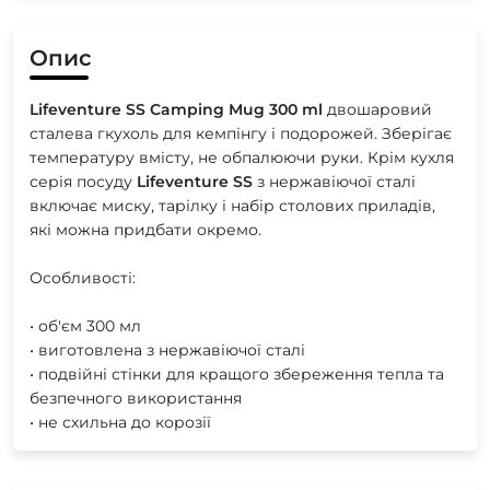
Опис
Lifeventure
SS
Camping
Mug
300
ml
двошаровий
сталева гкухоль для кемпінгу і подорожей. Зберігає
температуру вмісту, не обпалюючи руки. Крім кухля
серія посуду
Lifeventure
SS
з нержавіючої сталі
включає миску, тарілку і набір столових приладів,
які можна придбати окремо.
Особливості:
• об'єм 300 мл
• виготовлена з нержавіючої сталі
• подвійні стінки для кращого збереження тепла та
безпечного використання
• не схильна до корозії