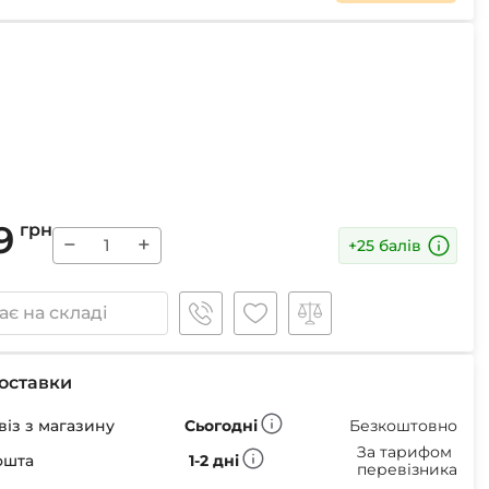
Маски
Пінцети для вилучення кліщів
Пристрої для відлякування
Беруші
Парасолі
9
грн
Маски для сну
−
+
+25 балів
Ремнабори
є на складі
оставки
із з магазину
Сьогодні
Безкоштовно
За тарифом
ошта
1-2 дні
перевізника