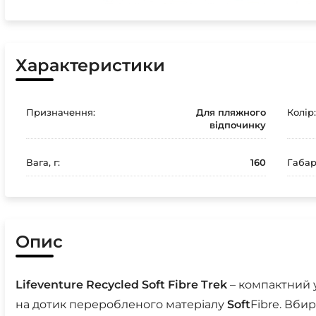
Характеристики
Призначення:
Для пляжного
Колір:
відпочинку
Вага, г:
160
Габар
Опис
Lifeventure
Recycled
Soft
Fibre
Trek
– компактний 
на дотик переробленого матеріалу
Soft
Fibre. Вбир