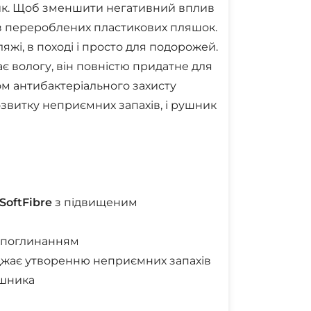
ник. Щоб зменшити негативний вплив
з перероблених пластикових пляшок.
яжі, в поході і просто для подорожей.
ає вологу, він повністю придатне для
м антибактеріального захисту
звитку неприємних запахів, і рушник
SoftFibre
з підвищеним
м поглинанням
ає утворенню неприємних запахів
ушника