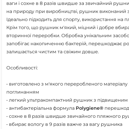
ваги і сохне в 8 разів швидше за звичайний руш
на природу при виробництві, рушник виконаний 
Ідеально підходить для спорту, використання на пл
Крім того, що рушник м'який, міцний і добре вбир
вторинної переробки. Обробка унікальним засобо
запобігає накопиченню бактерій, перешкоджає ро
залишається чистим та свіжим довше.
Особливості:
• виготовлено з м'якого переробленого матеріалу
поглинанням
• легкий ультракомпактний рушник з підвищени
• антибактеріальна формула
Polygiene®
перешкодж
• сохне в 8 разів швидше звичайного пляжного р
• вбирає вологу в 9 разів важче за вагу рушника