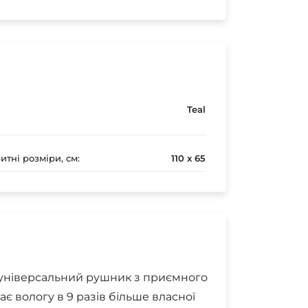
Teal
итні розміри, см:
110 x 65
універсальний рушник з приємного
ає вологу в 9 разів більше власної