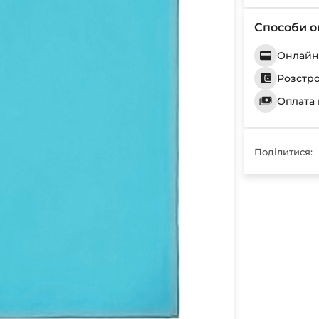
Способи о
Онлайн 
Розстр
Оплата 
Поділитися: