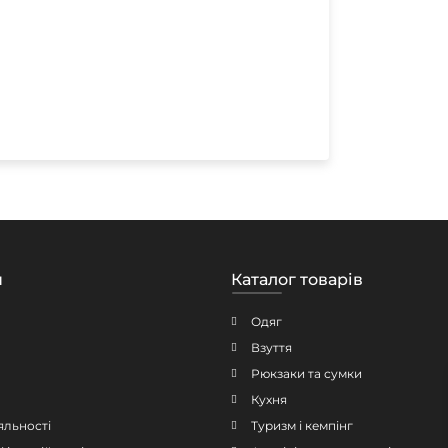
н
Каталог товарів
Одяг
Взуття
Рюкзаки та сумки
Кухня
яльності
Туризм і кемпінг