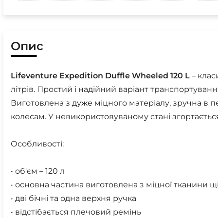
Опис
Lifeventure
Expedition
Duffle
Wheeled
120
L
– клас
літрів. Простий і надійний варіант транспортування
Виготовлена з дуже міцного матеріалу, зручна в
колесам. У невикористовуваному стані згортаєтьс
Особливості:
• об'єм – 120 л
• основна частина виготовлена з міцної тканини щі
• дві бічні та одна верхня ручка
• відстібається плечовий ремінь