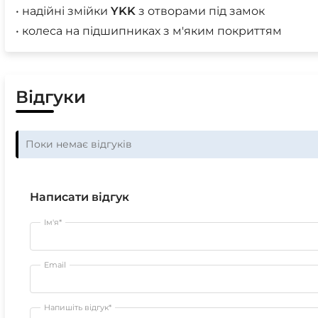
• надійні змійки
YKK
з отворами під замок
• колеса на підшипниках з м'яким покриттям
Відгуки
Поки немає відгуків
Написати відгук
Ім'я*
Email
Напишіть відгук*