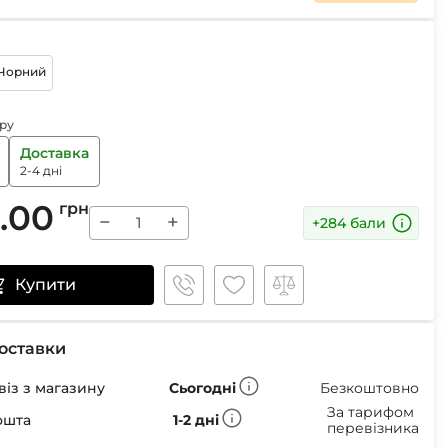
Маски
Чорний
ру
Пінцети для вилучення кліщів
Доставка
Пристрої для відлякування
2-4 дні
Беруші
Парасолі
.00
грн
−
+
Маски для сну
+284 бали
Ремнабори
Купити
оставки
із з магазину
Сьогодні
Безкоштовно
За тарифом
ошта
1-2 дні
перевізника