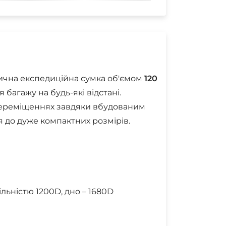
ична експедиційна сумка об'ємом
120
 багажу на будь-які відстані.
 переміщеннях завдяки вбудованим
я до дуже компактних розмірів.
льністю 1200D, дно – 1680D