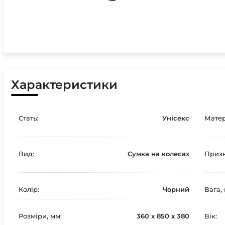
Характеристики
Стать:
Унісекс
Матер
Вид:
Сумка на колесах
Призн
Колір:
Чорний
Вага, 
Розміри, мм:
360 х 850 х 380
Вік: