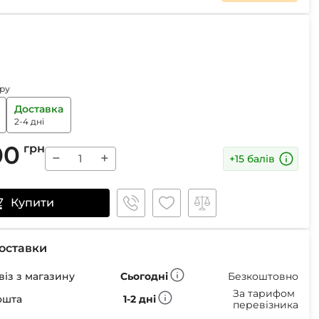
Маски
ру
Пінцети для вилучення кліщів
Доставка
Пристрої для відлякування
2-4 дні
Беруші
Парасолі
00
грн
−
+
Маски для сну
+15 балів
Ремнабори
Купити
оставки
із з магазину
Сьогодні
Безкоштовно
За тарифом
ошта
1-2 дні
перевізника