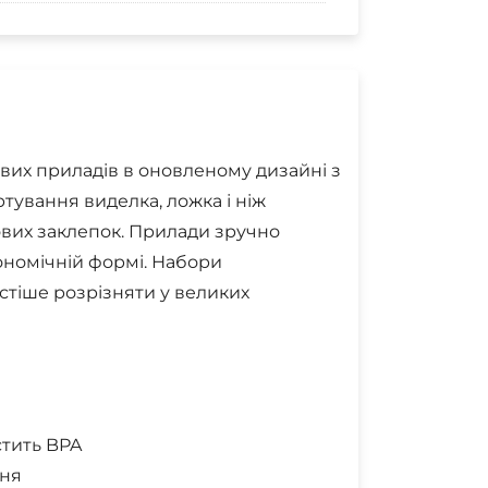
вих приладів в оновленому дизайні з
ртування виделка, ложка і ніж
ових заклепок. Прилади зручно
гономічній формі. Набори
стіше розрізняти у великих
стить BPA
ння