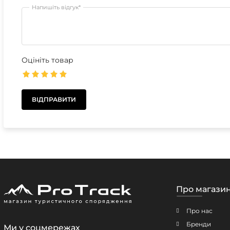
Напишіть відгук*
Оцініть товар
Про магази
Про нас
Бренди
Ми у соцмережах