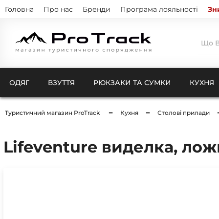
Головна
Про нас
Бренди
Програма лояльності
Зн
ОДЯГ
ВЗУТТЯ
РЮКЗАКИ ТА СУМКИ
КУХНЯ
Туристичний магазин ProTrack
Кухня
Столові прилади
Тенти
Натіль
Термо
Lifeventure виделка, ложк
Кишен
Куртк
Штани
Комбі
Ковдри для кемпінгу
Шкарп
Чохли
Рукав
Компр
Бафи 
Чохли
Балак
Чохли