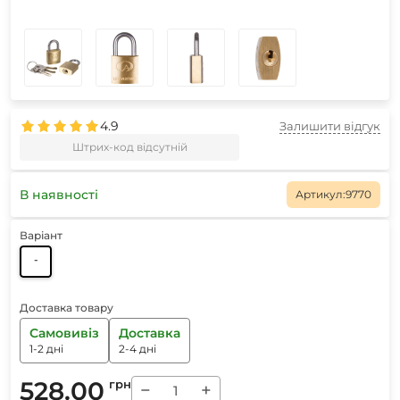
4.9
Залишити відгук
Штрих-код відсутній
В наявності
Артикул:
9770
Варіант
-
Доставка товару
Самовивіз
Доставка
1-2 дні
2-4 дні
528.00
грн
−
+