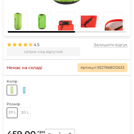
4.5
Залишити відгук
Штрих-код відсутній
Немає на складі
Артикул:
9327868012633
Колір
Розмір
20 L
20 L
459.00
грн
−
+