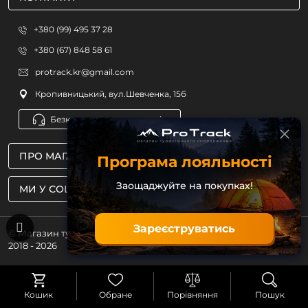
+380 (99) 495 37 28
+380 (67) 848 58 61
protrack.kr@gmail.com
Кропивницький, вул.Шевченка, 15б
Безкоштовна консультація
ПРО МАГАЗИН
Програма лояльності
Заощаджуйте на покупках!
МИ У СОЦМЕРЕЖАХ
Зареєструватись
© Магазин туристичного спорядження ProTrack
2018 - 2026
Кошик
Обране
Порівняння
Пошук