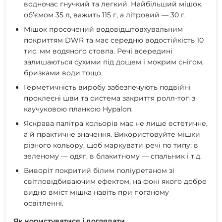
водночас гнучкий та легкий. Найбільший мішок,
об’ємом 35 л, важить 115 г, а літровий — 30 г.
Мішок просочений водовідштовхувальним
покриттям DWR та має середню водостійкість 10
тис. мм водяного стовпа. Речі всередині
залишаються сухими під дощем і мокрим снігом,
бризками води тощо.
Герметичність виробу забезпечують подвійні
проклеєні шви та система закриття ролл-топ з
каучуковою планкою Hypalon.
Яскрава палітра кольорів має не лише естетичне,
а й практичне значення. Використовуйте мішки
різного кольору, щоб маркувати речі по типу: в
зеленому — одяг, в блакитному — спальник і т.д.
Виворіт покритий білим поліуретаном зі
світловідбиваючим ефектом, на фоні якого добре
видно вміст мішка навіть при поганому
освітленні.
Як користуватися і доглядати