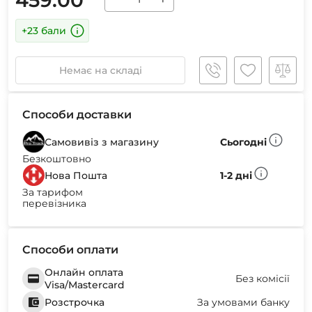
+23 бали
Немає на складі
Способи доставки
Самовивіз з магазину
Сьогодні
Безкоштовно
Нова Пошта
1-2 дні
За тарифом
перевізника
Способи оплати
Онлайн оплата
Без комісії
Visa/Mastercard
Розстрочка
За умовами банку