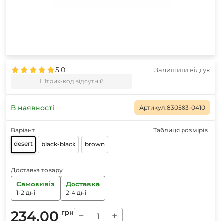
5.0
Залишити відгук
Штрих-код відсутній
В наявності
Артикул:
830583-0410
Варіант
Таблиця розмірів
desert
black-black
brown
Доставка товару
Самовивіз
Доставка
1-2 дні
2-4 дні
234.00
грн
−
+