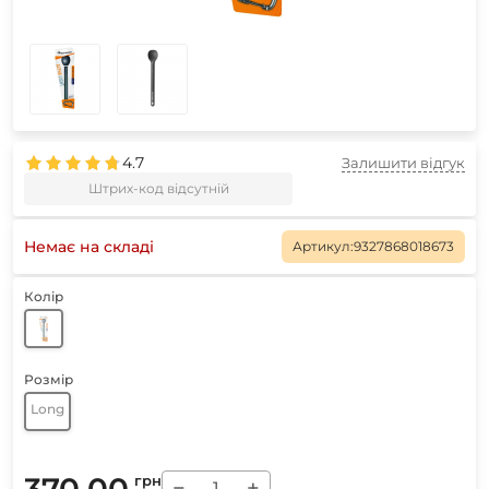
4.7
Залишити відгук
Штрих-код відсутній
Немає на складі
Артикул:
9327868018673
Колір
Розмір
Long
370.00
грн
−
+