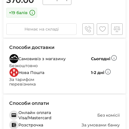
+19 балів
Немає на складі
Способи доставки
Самовивіз з магазину
Сьогодні
Безкоштовно
Нова Пошта
1-2 дні
За тарифом
перевізника
Способи оплати
Онлайн оплата
Без комісії
Visa/Mastercard
Розстрочка
За умовами банку