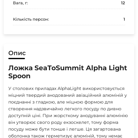
Вага, г:
12
Кількість персон:
1
Опис
Ложка SeaToSummit Alpha Light
Spoon
У столових приладах AlphaLight використовується
міцний твердий анодований авіаційний алюміній у
поєднанні з гладкою, але міцною формою для
створення надзвичайно легкого посуду по дивно
доступній ціні. При жорсткому анодуванні алюмінію
він утворює свого роду екзоскелет, тому форма
посуду може бути тонше і легше. Ця загартована
оболонка також герметизує алюміній, тому немає