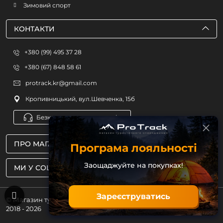
Зимовий спорт
КОНТАКТИ
+380 (99) 495 37 28
+380 (67) 848 58 61
protrack.kr@gmail.com
Кропивницький, вул.Шевченка, 15б
Безкоштовна консультація
ПРО МАГАЗИН
Програма лояльності
Заощаджуйте на покупках!
МИ У СОЦМЕРЕЖАХ
Зареєструватись
© Магазин туристичного спорядження ProTrack
2018 - 2026