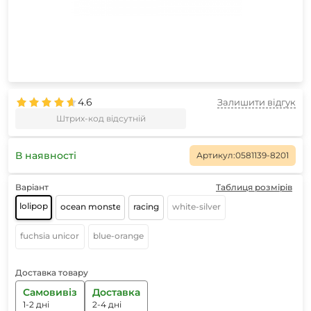
4.6
Залишити відгук
Штрих-код відсутній
В наявності
Артикул:
0581139-8201
Варіант
Таблиця розмірів
lolipop
ocean monster
racing
white-silver
fuchsia unicorn
blue-orange
Доставка товару
Самовивіз
Доставка
1-2 дні
2-4 дні