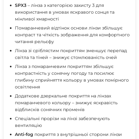
SPX3
– лінза з категорією захисту 3 для
використання в умовах яскравого сонця та
мінливої ​​хмарності
Помаранчевий відтінок основи лінзи збільшує
контраст та чіткість зображення для комфортного
читання рельєфу
Лінза зі сріблястим покриттям зменшує перепад
світла та тіней – знижує стомлюваність очей
Лінза з помаранчевим покриттям збільшує
контрастність у сонячну погоду та посилює
глибину сприйняття кольору в умовах помірного
освітлення
Додаткове дзеркальне покриття на лінзах
помаранчевого кольору – знижує яскравість
відблисків сонячних променів
Спеціальні прорізи на лінзі забезпечують
вентиляцію
Anti-fog
покриття з внутрішньої сторони лінзи