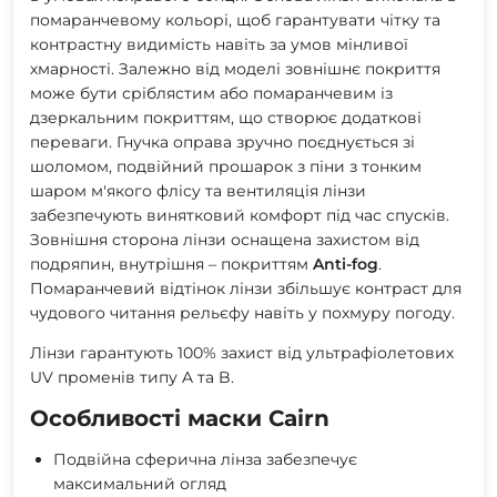
помаранчевому кольорі, щоб гарантувати чітку та
контрастну видимість навіть за умов мінливої ​​
хмарності. Залежно від моделі зовнішнє покриття
може бути сріблястим або помаранчевим із
дзеркальним покриттям, що створює додаткові
переваги. Гнучка оправа зручно поєднується зі
шоломом, подвійний прошарок з піни з тонким
шаром м'якого флісу та вентиляція лінзи
забезпечують винятковий комфорт під час спусків.
Зовнішня сторона лінзи оснащена захистом від
подряпин, внутрішня – покриттям
Anti-fog
.
Помаранчевий відтінок лінзи збільшує контраст для
чудового читання рельєфу навіть у похмуру погоду.
Лінзи гарантують 100% захист від ультрафіолетових
UV променів типу A та B.
Особливості маски Cairn
Подвійна сферична лінза забезпечує
максимальний огляд