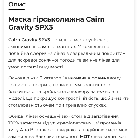
Опис
Маска гірськолижна Cairn
Gravity SPX3
Cairn Gravity SPX3
– стильна маска унісекс зі
змінними лінзами на магнітах. У комплекті є
подвійна сферична лінза з дзеркальним покриттям
для яскравої сонячної погоди та змінна лінза для
умов поганої видимості.
Основа лінзи 3 категорії виконана в оранжевому
кольорі та покрита напиленням золотистого,
блакитного чи сріблястого кольору залежно від
моделі. Це покращує контраст і чіткість, щоб знизити
стомлюваність очей при тривалих спусках.
Обидві лінзи оснащені захистом від запотівання,
100% захистом від ультрафіолетових UV променів
типу A та B, а також швидкою та надійною системою
заміни лінз. Завдяки технології
MGT
лінза кріпиться