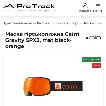
Кабінет
Меню
Туристичний магазин ProTrack
Зимовий спорт
Маски гірсько
Маска гірськолижна Cairn
Gravity SPX3, mat black-
orange
Топ продажів
-20 %