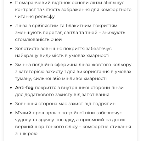
Помаранчевий відтінок основи лінзи збільшує
контраст та чіткість зображення для комфортного
читання рельєфу
Лінза з сріблястим та блакитним покриттям
зменшують перепад світла та тіней – знижують
стомлюваність очей
Золотисте зовнішнє покриття забезпечує
найкращу видимість в умовах хмарності
Змінна подвійна сферична лінза жовтого кольору
з категорією захисту 1 для використання в умовах
туману, сильної або мінливої ​​хмарності
Anti-fog
покриття з внутрішньої сторони лінзи
для додаткового захисту від запотівання
Зовнішня сторона має захист від подряпин
М'який прошарок з потрійної піни забезпечує
чудову та зручну посадку, а приємний на дотик
верхній шар тонкого флісу – комфортне стикання
зі шкірою