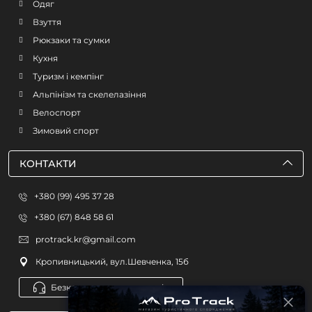
Одяг
Взуття
Рюкзаки та сумки
Кухня
Туризм і кемпінг
Альпінізм та скелелазіння
Велоспорт
Зимовий спорт
КОНТАКТИ
+380 (99) 495 37 28
+380 (67) 848 58 61
protrack.kr@gmail.com
Кропивницький, вул.Шевченка, 15б
Безкоштовна консультація