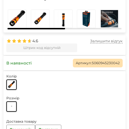
4.6
Залишити відгук
Штрих-код відсутній
В наявності
Артикул:
5060945230042
Колір
Розмір
-
Доставка товару