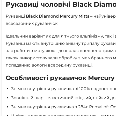
Рукавиці чоловічі Black Diamo
Рукавиці
Black Diamond Mercury Mitts
– найунівер
всесезонних рукавичок.
Ідеальний варіант як для літнього альпінізму, так 
Рукавиці мають внутрішню знімну трипалу рукавичк
час роботи з мотузкою і дозволяє впевнено трима
також використовували обробку з мембранного ма
попаданню вологи всередину рукавиці.
Особливості рукавичок Mercury 
Знімна внутрішня рукавичка зі 100% водонеп
Зовнішній шар – еластичний, міцний, стійкий 
Знімна внутрішня рукавичка з 284г PrimaLoft O
Шкіряна долоня з додатковими посиленнями зі