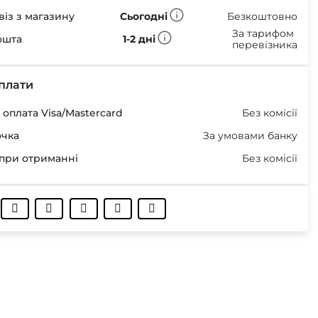
із з магазину
Сьогодні
Безкоштовно
За тарифом
ошта
1-2 дні
перевізника
плати
оплата Visa/Mastercard
Без комісії
очка
За умовами банку
при отриманні
Без комісії