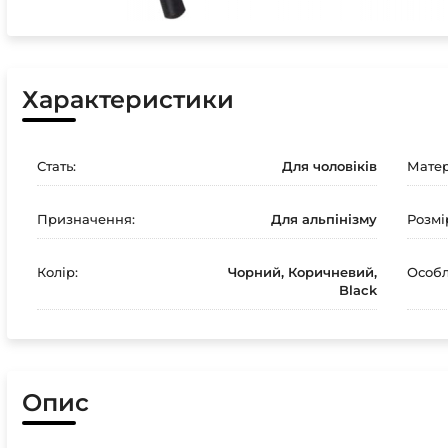
Характеристики
Стать:
Для чоловіків
Матер
Призначення:
Для альпінізму
Розмі
Колір:
Чорний, Коричневий,
Особл
Black
Опис