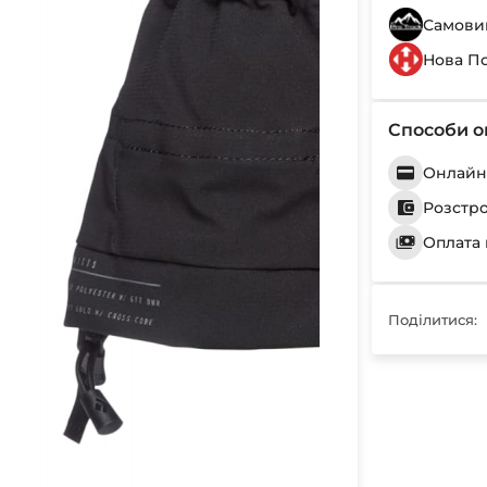
Самовив
Нова П
Способи о
Онлайн 
Розстр
Оплата 
Поділитися: