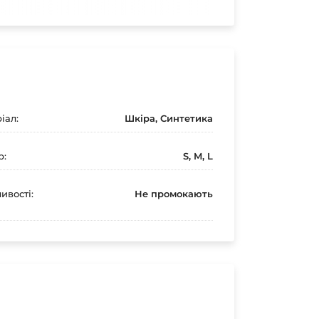
іал:
Шкіра, Синтетика
р:
S, M, L
ивості:
Не промокають