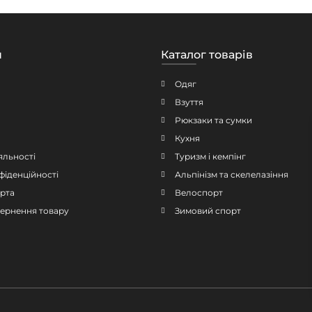
н
Каталог товарів
Одяг
Взуття
Рюкзаки та сумки
Кухня
яльності
Туризм і кемпінг
фіденційності
Альпінізм та скелелазіння
рта
Велоспорт
овернення товару
Зимовий спорт