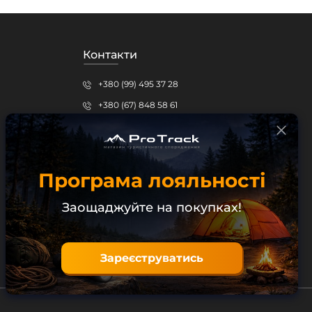
Контакти
+380 (99) 495 37 28
+380 (67) 848 58 61
protrack.kr@gmail.com
Кропивницький, вул.Шевченка, 15б
Програма лояльності
Безкоштовна консультація
Заощаджуйте на покупках!
Зареєструватись