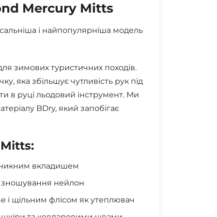
nd Mercury Mitts
сальніша і найпопулярніша модель
і для зимових туристичних походів.
у, яка збільшує чутливість рук під
ти в руці льодовий інструмент. Ми
теріалу BDry, який запобігає
Mitts:
роникним вкладишем
до зношування нейлон
ne і щільним флісом як утеплювач
 шкіри та кевларовими швами,