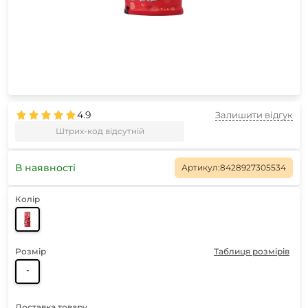
4.9
Залишити відгук
Штрих-код відсутній
В наявності
Артикул:
8428927305534
Колір
Розмір
Таблиця розмірів
-
Доставка товару