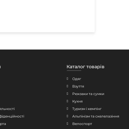
н
Каталог товарів
Одяг
Взуття
Рюкзаки та сумки
Кухня
яльності
Туризм і кемпінг
фіденційності
Альпінізм та скелелазіння
рта
Велоспорт