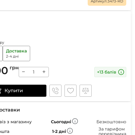
Маски
Артикул:
3473-RD
Пінцети для вилучення кліщів
ру
Пристрої для відлякування
Доставка
Беруші
2-4 дні
Парасолі
Маски для сну
00
грн
−
+
+13 балів
Ремнабори
Купити
оставки
із з магазину
Сьогодні
Безкоштовно
За тарифом
ошта
1-2 дні
перевізника