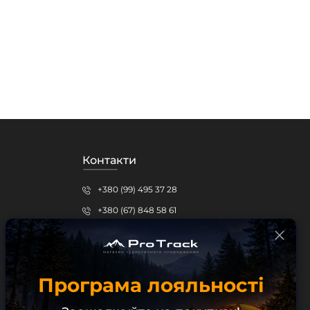
Контакти
+380 (99) 495 37 28
+380 (67) 848 58 61
protrack.kr@gmail.com
Кропивницький, вул.Шевченка, 15б
Програма лояльності
Безкоштовна консультація