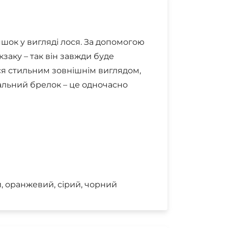
шок у вигляді лося. За допомогою
заку – так він завжди буде
ься стильним зовнішнім виглядом,
альний брелок – це одночасно
й, оранжевий, сірий, чорний