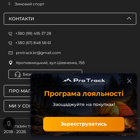
Зимовий спорт
КОНТАКТИ
+380 (99) 495 37 28
+380 (67) 848 58 61
protrack.kr@gmail.com
Кропивницький, вул.Шевченка, 15б
Безкоштовна консультація
ПРО МАГАЗИН
Програма лояльності
Заощаджуйте на покупках!
МИ У СОЦМЕРЕЖАХ
Зареєструватись
© Магазин туристичного спорядження ProTrack
2018 - 2026