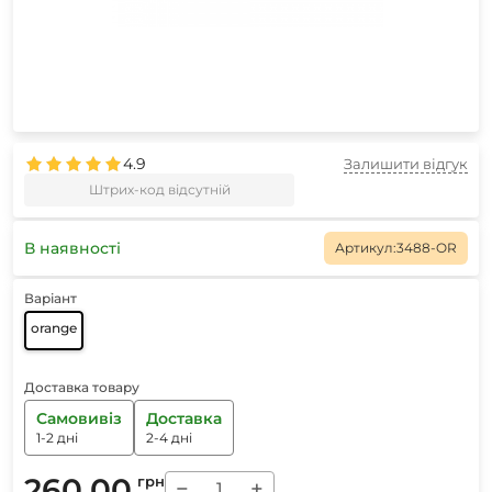
4.9
Залишити відгук
Штрих-код відсутній
В наявності
Артикул:
3488-OR
Варіант
orange
Доставка товару
Самовивіз
Доставка
1-2 дні
2-4 дні
260.00
грн
−
+