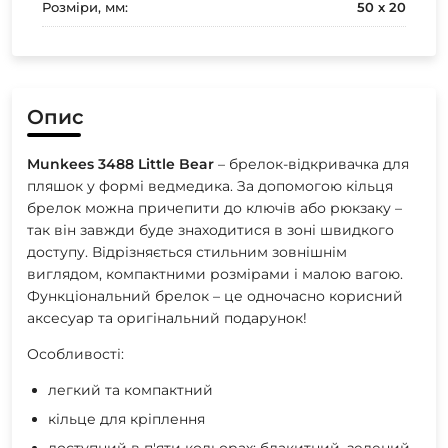
Розміри, мм:
50 х 20
Опис
Munkees 3488 Little Bear
– брелок-відкривачка для
пляшок у формі ведмедика. За допомогою кільця
брелок можна причепити до ключів або рюкзаку –
так він завжди буде знаходитися в зоні швидкого
доступу. Відрізняється стильним зовнішнім
виглядом, компактними розмірами і малою вагою.
Функціональний брелок – це одночасно корисний
аксесуар та оригінальний подарунок!
Особливості:
легкий та компактний
кільце для кріплення
доступний в п'яти кольорах: блакитний, зелений,