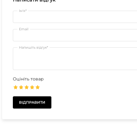
Ім'я*
Email
Напишіть відгук*
Оцініть товар