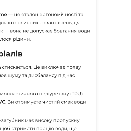
eme
— це еталон ергономічності та
для інтенсивних навантажень, ця
к — вона не допускає бовтання води
илося рідини.
ріалів
 стискається. Це виключає появу
ює шуму та дисбалансу під час
мопластичного поліуретану (TPU)
VC
. Ви отримуєте чистий смак води
-загубник має високу пропускну
, щоб отримати порцію води, що