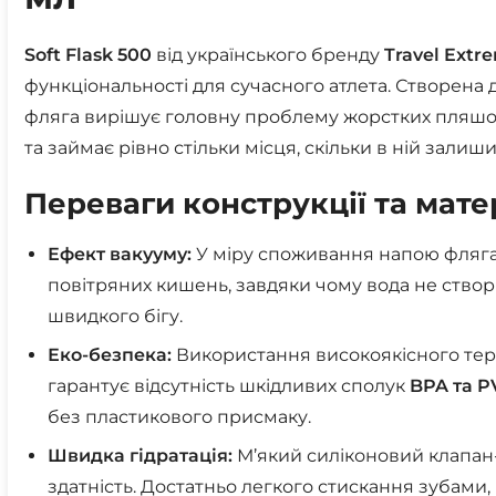
Soft Flask 500
від українського бренду
Travel Extr
функціональності для сучасного атлета. Створена 
фляга вирішує головну проблему жорстких пляшо
та займає рівно стільки місця, скільки в ній залиш
Переваги конструкції та мате
Ефект вакууму:
У міру споживання напою фляга
повітряних кишень, завдяки чому вода не створ
швидкого бігу.
Еко-безпека:
Використання високоякісного тер
гарантує відсутність шкідливих сполук
BPA та P
без пластикового присмаку.
Швидка гідратація:
М’який силіконовий клапан
здатність. Достатньо легкого стискання зубами