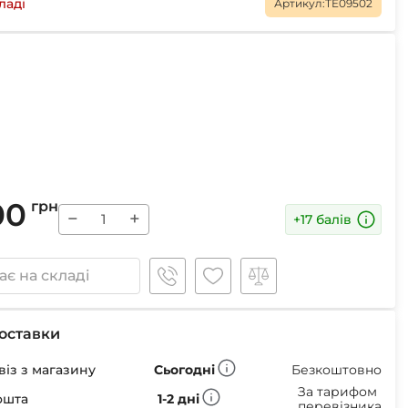
Маски
ладі
Артикул:
TE09502
Пінцети для вилучення кліщів
Пристрої для відлякування
Беруші
Парасолі
Маски для сну
00
грн
−
+
Ремнабори
+17 балів
є на складі
оставки
із з магазину
Сьогодні
Безкоштовно
За тарифом
ошта
1-2 дні
перевізника