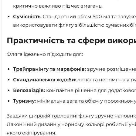
критично важливо під час змагань.
Сумісність:
Стандартний об'єм 500 мл та завуж
використовувати флягу з більшістю сучасних біг
Практичність та сфери викор
Фляга ідеально підходить для:
Трейлранінгу та марафонів:
зручне розміщення
Скандинавської ходьби:
легка та непомітна у ру
Велозаїздів:
компактне рішення для додатковог
Туризму:
мінімальна вага та об'єм у порожньому 
Завдяки широкій горловині флягу зручно наповнюв
Лаконічний дизайн у чорному кольорі робить її у
якого екіпірування.