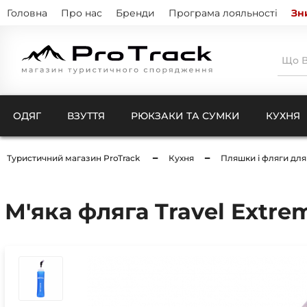
Головна
Про нас
Бренди
Програма лояльності
Зн
ОДЯГ
ВЗУТТЯ
РЮКЗАКИ ТА СУМКИ
КУХНЯ
Туристичний магазин ProTrack
Кухня
Пляшки і фляги для
Тенти
Натіль
Термо
Кишен
Куртк
М'яка фляга Travel Extrem
Штани
Комбі
Ковдри для кемпінгу
Шкарп
Чохли
Рукав
Компр
Бафи 
Чохли
Балак
Чохли