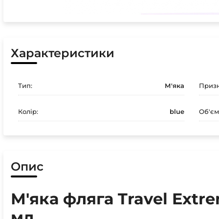
Характеристики
Тип:
М'яка
Призн
Колір:
blue
Об'єм,
Опис
М'яка фляга Travel Extre
мл