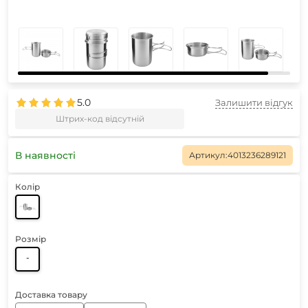
5.0
Залишити відгук
Штрих-код відсутній
В наявності
Артикул:
4013236289121
Колір
Розмір
-
Доставка товару