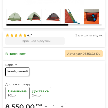
4.7
Залишити відгук
Штрих-код відсутній
В наявності
Артикул:
40835622-DL
Варіант
laurel green-dill
Доставка товару
Самовивіз
Доставка
1-2 дні
2-4 дні
8 550.00
грн
−
+