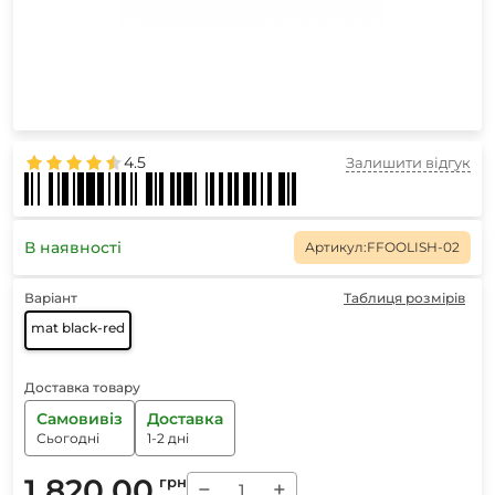
4.5
Залишити відгук
В наявності
Артикул:
FFOOLISH-02
Варіант
Таблиця розмірів
mat black-red
Доставка товару
Самовивіз
Доставка
Сьогодні
1-2 дні
1 820.00
грн
−
+