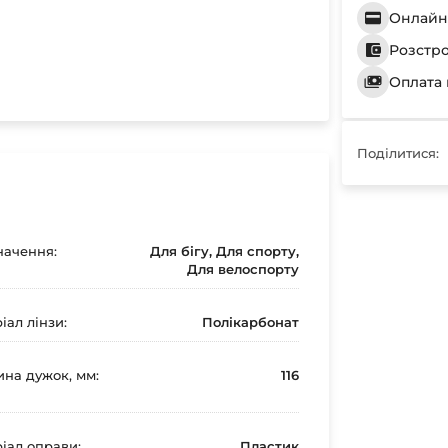
Онлайн 
Розстр
Оплата 
Поділитися:
ачення:
Для бігу, Для спорту,
Для велоспорту
іал лінзи:
Полікарбонат
на дужок, мм:
116
іал оправи:
Пластик