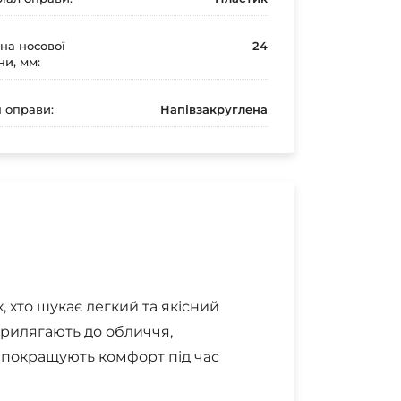
а носової
24
ни, мм:
 оправи:
Напівзакруглена
х, хто шукає легкий та якісний
 прилягають до обличчя,
и покращують комфорт під час