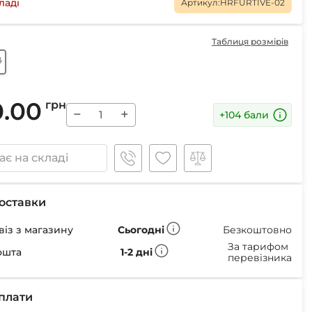
Маски
ладі
Артикул:
HRFURTIVE-02
Таблиця розмірів
k
Пінцети для вилучення кліщів
0.00
грн
Пристрої для відлякування
−
+
+104 бали
Беруші
Парасолі
Маски для сну
є на складі
Ремнабори
оставки
із з магазину
Сьогодні
Безкоштовно
За тарифом
ошта
1-2 дні
перевізника
плати