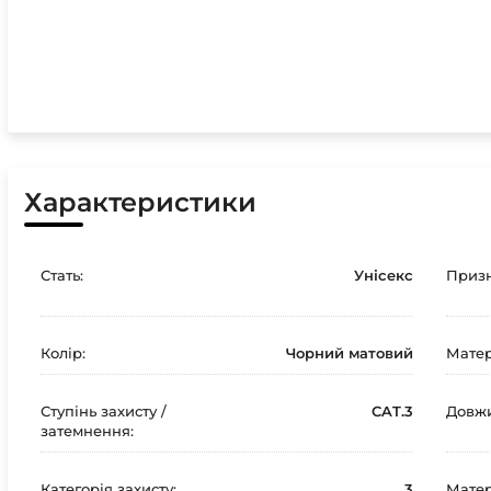
Характеристики
Стать:
Унісекс
Призн
Колір:
Чорний матовий
Матер
Ступінь захисту /
CAT.3
Довжи
затемнення:
Категорія захисту:
3
Матер