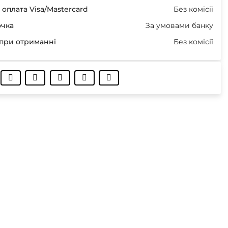
оплата Visa/Mastercard
Без комісії
очка
За умовами банку
при отриманні
Без комісії