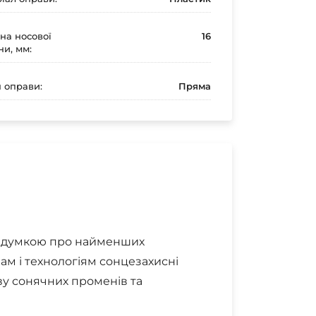
а носової
16
ни, мм:
 оправи:
Пряма
і з думкою про найменших
м і технологіям сонцезахисні
ву сонячних променів та