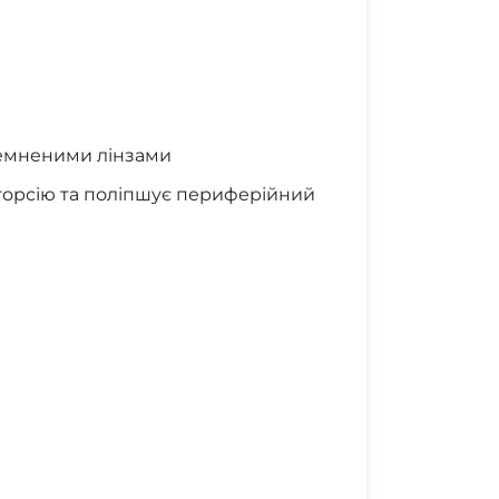
темненими лінзами
торсію та поліпшує периферійний