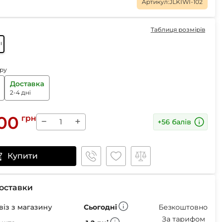
Маски
Артикул:
JLKIWI-102
Таблиця розмірів
re
Пінцети для вилучення кліщів
ру
Пристрої для відлякування
Доставка
Беруші
2-4 дні
Парасолі
Маски для сну
.00
грн
Ремнабори
−
+
+56 балів
Купити
оставки
із з магазину
Сьогодні
Безкоштовно
За тарифом