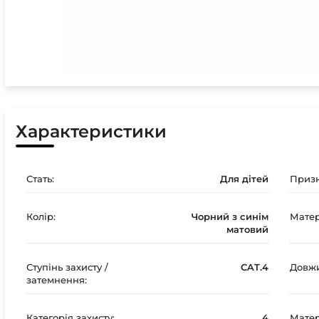
Характеристики
Стать:
Для дітей
Призн
Колір:
Чорний з синім
Матер
матовий
Ступінь захисту /
CAT.4
Довжи
затемнення:
Категорія захисту:
4
Матер