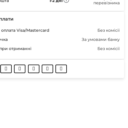
ошта
1-2 дні
перевізника
плати
оплата Visa/Mastercard
Без комісії
очка
За умовами банку
при отриманні
Без комісії