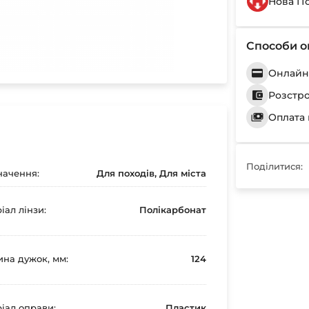
Нова П
Способи о
Онлайн 
Розстр
Оплата 
Поділитися:
ачення:
Для походів, Для міста
іал лінзи:
Полікарбонат
на дужок, мм:
124
іал оправи:
Пластик