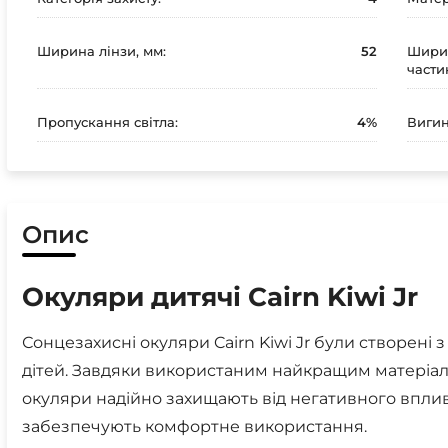
Ширина лінзи, мм:
52
Ширин
части
Пропускання світла:
4%
Вигин
Опис
Окуляри дитячі Cairn Kiwi Jr
Сонцезахисні окуляри Cairn Kiwi Jr були створен
дітей. Завдяки використаним найкращим матеріала
окуляри надійно захищають від негативного впли
забезпечують комфортне використання.