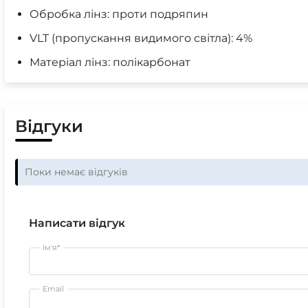
Обробка лінз: проти подряпин
VLT (пропускання видимого світла): 4%
Матеріал лінз: полікарбонат
Відгуки
Поки немає відгуків
Написати відгук
Ім'я*
Email