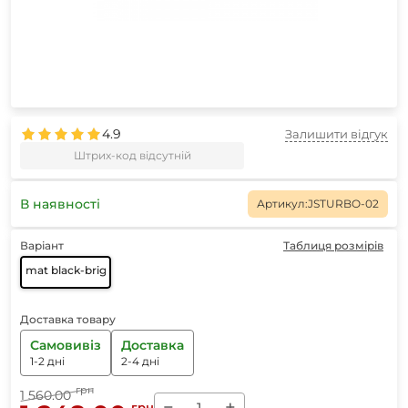
4.9
Залишити відгук
Штрих-код відсутній
В наявності
Артикул:
JSTURBO-02
Варіант
Таблиця розмірів
mat black-bright red
Доставка товару
Самовивіз
Доставка
1-2 дні
2-4 дні
грн
1 560.00
−
+
грн