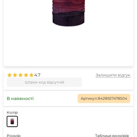
4.7
Залишити відгук
Штрих-код відсутній
В наявності
Артикул:
8428927478504
Колір
Розмір
Таблиця розмірів